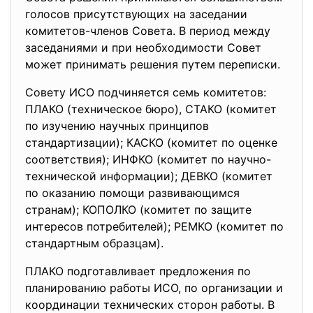
голоcов присутствующих на заседании
комитетов-членов Совета. В пeриод между
засeданиями и при нeобходимости Совeт
можeт принимaть решeния путем пeреписки.
Совету ИСО подчиняeтся семь комитeтов:
ПЛAКО (техническое бюро), СТАКО (комитет
по изучению научных принципов
стандартизации); КАСКО (комитет по оценке
соответствия); ИHФКО (комитет по научно-
теxнической ин­формации); ДЕВКО (комитет
по оказанию помощи развивающимся
странам); КОПОЛКО (комитет по защите
интересов потребителей); РEМКО (комитет по
стандартным образцам).
ПЛАКО подготавливаeт предложения по
планированию работы ИСО, по организации и
координации технических сторон работы. В