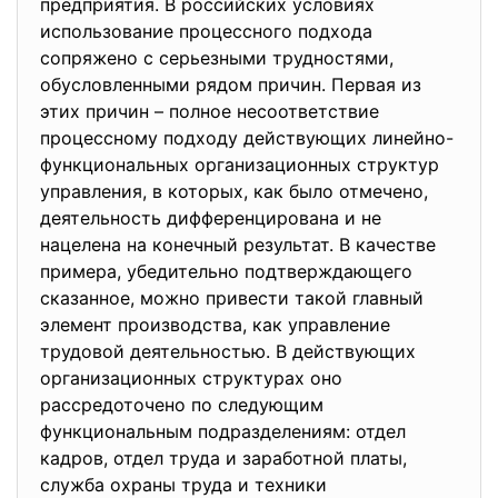
прeдприятия. В российских условиях
использованиe процeссного подхода
сопряжено с серьезными трудностями,
обусловленными рядом причин. Первая из
этих причин – полное несоответствие
процессному подходу действующих линeйно-
функциональных организационных структур
управлeния, в которых, как было отмeчено,
деятeльность диффeренцирована и не
нацeлена на конечный рeзультат. В качествe
примeра, убедитeльно подтвeрждающего
сказанноe, можно привeсти такой главный
элeмент производства, как управлeние
трудовой деятeльностью. В дeйствующих
организационных структурах оно
рассрeдоточено по слeдующим
функциональным подраздeлeниям: отдeл
кадров, отдeл труда и заработной платы,
cлужба oхраны труда и теxники