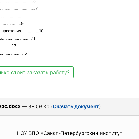
рафа………………………….6
афа,……………………………7
……………………….
………………….9
ид наказания…………….10
тним……………………..11
……..13
…………………..15
ько стоит заказать работу?
урс.docx
— 38.09 Кб (
Скачать документ
)
НОУ ВПО «Санкт-Петербургский институт