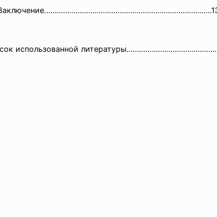
Заключение……………………………………………………
………………..1
сок использованной литературы……………
………………………….