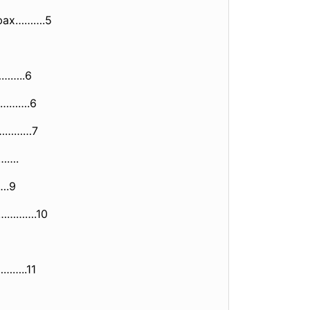
афах……….5
………..6
………….6
……………7
…….
….9
…………….10
……..11