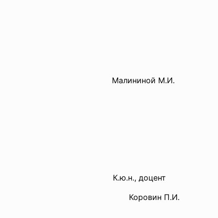
Малининой М.И.
К.ю.н., доцент
Коровин П.И.