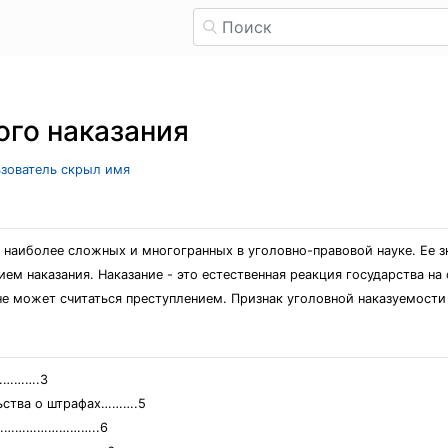
ого наказания
ьзователь скрыл имя
 наиболее сложных и многогранных в уголовно-правовой науке. Ее з
ием наказания. Наказание - это естественная реакция государства н
 не может считаться преступлением. Признак уголовной наказуемости
……….3
льства о штрафах……….5
я……………………………..6