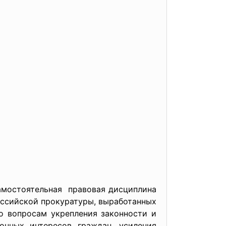
амостоятельная правовая дисциплина
оссийской прокуратуры, выработанных
о вопросам укрепления законности и
онных интересов граждан, усиления