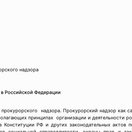
рского надзора
 в Российской Федерации
й
прокурорского надзора. Прокурорский надзор как с
ополагающих принципах организации и деятельности р
в Конституции РФ и других законодательных актов п
пов социальной справедливости, охраны прав и зак