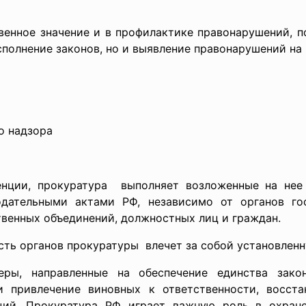
енное значение и в профилактике правонарушений, 
сполнение законов, но и выявление правонарушений на
адзора
енции, прокуратура выполняет возложенные на не
дательными актами РФ, независимо от органов гос
твенных объединений, должностных лиц и граждан.
сть органов прокуратуры влечет за собой установлен
ры, направленные на обеспечение единства закон
и привлечение виновных к ответственности, восста
аций. Прокуратура РФ играет важную роль в охран