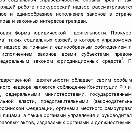
тоящей работе прокурорский надзор рассматриваетс
ное и единообразное исполнение законов в стран
прав и законных интересов граждан.
овая форма юридической деятельности. Прокуро
) таких социальных связей, в которых управомочен
 надзор за точным и единообразным соблюдением пр
сполнением законов всеми субъектами правоис
1
федеральным законом юрисдикционных средств
. П
дарственной деятельности обладает своим особым 
кого надзора являются соблюдение Конституции РФ и
, федеральными министерствами, государственн
льной власти, представительными (законодатель
оссийской Федерации, органами местного самоуправл
и лицами, а также органами управления и руководите
правовых актов, издаваемых органами и должностными