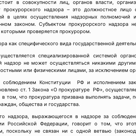
тоит в совокупности лиц, органов власти, организ
 прокурорского надзора – это должностное лицо 
ей в целях осуществления надзорных полномочий 
енном законом. Субъектом прокурорского надзора н
в которыми проверяется прокурором.
ора как
специфического вида государственной деятель
существляется специализированной системой органо
ий надзор не может осуществляться никакими други
остными или физическими лицами, за исключением ор
за соблюдением Конституции РФ и исполнением за
новлено ст. 1 Закона «О прокуратуре РФ», осуществля
в том, что прокуратура призвана выполнять задачи, 
аждан, общества и государства.
ого надзора, выражающегося в надзоре за соблюде
ии Российской Федерации, говорит о том, что этот
, поскольку не связан ни с одной ветвью (законода