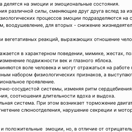
 делятся на эмоции и эмоциональные состояния.
ия различной силы, сменяющие друг друга вслед за и
изиологических процессов эмоции подразделяются на с
м, воодушевление, для вторых - снижение жизнедеятел
 и вегетативных реакций, выражающих отношение чело
жается в характерном поведении, мимике, жестах, по
изменение подвижности век и глазного яблока.
няются воле человека и могут отражаться на работе 
йным набором физиологических признаков, а выступаю
иональное проявление.
чно-сосудистой системы, изменяя ритм сердцебиения,
ия, соотношения длительности вдоха и выдоха.
льная система. При этом возникает торможение двига
угнетение слюноотделения, нарушение секреции и мото
и положительные эмоции, но, в отличие от отрицател