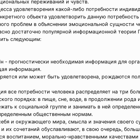
циональных переживаний и чувств.
цесса удовлетворения какой-либо потребности индиви
онкретного объекта удовлетворить данную потребность
ного проблем в объяснении эмоциональной сущности че
ласно достаточно популярной информационной теории 
азить следующим:
 Ин - прогностически необходимая информация для орг
ющая информация.
оряется или может быть удовлетворена, рождаются по
я все потребности человека распределяет на три бол
кого порядка: в пище, сне, воде, в продолжении рода 
жать к социальной группе и занимать в ней определен
определенным общественным нормам.
 себя и окружающего мира, смысла и значения своего 
и их сочетаний обуславливают, в свою очередь, боль
ся воспитанием, морально-нравственными качествами