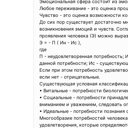
Эмоциональная сфера состоит из эмо
Любое переживание - это оценка про
Чувство - это оценка возможности к
До сих пор существует достаточно м
возникновения эмоций и чувств. Сог
проявления человека (Э) можно выр
Э = - П ( Ин - Ис ),
где
П - неудовлетворенная потребность;
данной потребности; Ис - существу
Если при этом потребность удовлетв
если нет - отрицательные.
Существующая условная классификаци
• Витальные - потребности биологичес
• Социальные - потребности принадле
вниманием и уважением, следовать 
• Идеальные - потребности познания
Многообразие потребностей человека 
удовлетворения, которые определяют