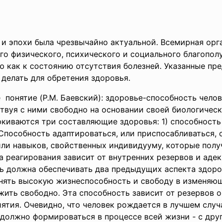
 эпохи была чрезвычайно актуальной. Всемирная орг
о физического, психического и социального благопол
 как к состоянию отсутствия болезней. Указанные пре
делать для обретения здоровья.
 понятие (P.M. Баевский): здоровье-способность чело
твуя с ними свободно на основании своей биологическ
киваются три составляющие здоровья: 1) способность 
 Способность адаптироваться, или приспосабливаться,
ли навыков, свойственных индивидууму, которые полу
 реагирования зависит от внутренних резервов и аде
 должна обеспечивать два предыдущих аспекта здоров
нять высокую жизнеспособность и свободу в изменяющ
 жить свободно. Эта способность зависит от резервов 
тия. Очевидно, что человек рождается в лучшем случае
 должно формироваться в процессе всей жизни - с друг