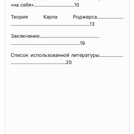
«на себя».........................
.........10
Теория Карла Роджерса......................
..............................
..............................
......13
Заключение....................
..............................
..............................
............................19
Список использованной литературы....................
..............................
................20