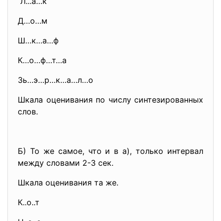
Л...а…к
Д…о…м
Ш…к…а…ф
К…о…ф…т…а
Зь…э…р…к…а…л…о
Шкала оценивания по числу синтезированных
слов.
Б) То же самое, что и в а), только интервал
между словами 2-3 сек.
Шкала оценивания та же.
К..о..т