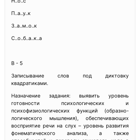
Н..о..с
П..а..у..к
З..а..м..о..к
С..о..б..а..к..а
В - 5
Записывание слов под диктовку
квадратиками.
Назначение задания: выявить уровень
готовности психологических и
психофизиологических функций (образно-
логического мышления), обеспечивающих
восприятие речи на слух – уровень развития
фонематического анализа, а также