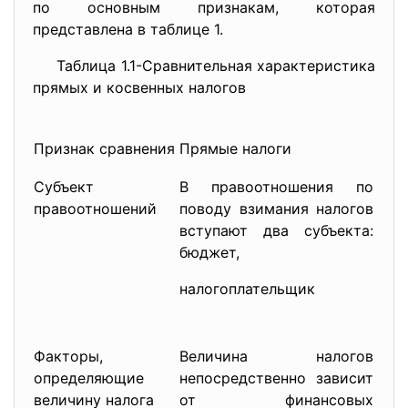
по основным признакам, которая
представлена в таблице 1.
Таблица 1.1-Сравнительная характеристика
прямых и косвенных налогов
Признак сравнения
Прямые налоги
Косв
Субъект
В правоотношения по
В п
правоотношений
поводу взимания налогов
взи
вступают два субъекта:
три
бюджет,
но
юри
налогоплательщик
на
пос
Факторы,
Величина налогов
Вел
определяющие
непосредственно зависит
от 
величину налога
от финансовых
дея