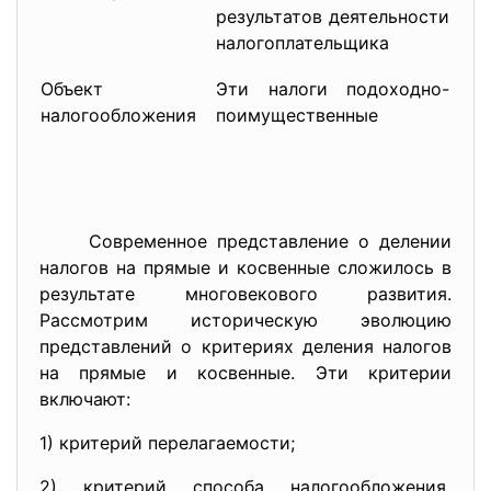
результатов деятельности
нал
налогоплательщика
Объект
Эти налоги подоходно-
Эти
налогообложения
поимущественные
об
реа
Современное представление о делении
налогов на прямые и косвенные сложилось в
результате многовекового развития.
Рассмотрим историческую эволюцию
представлений о критериях деления налогов
на прямые и косвенные. Эти критерии
включают:
1) критерий перелагаемости;
2) критерий способа
налогообложения