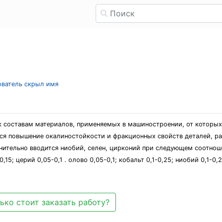
зователь скрыл имя
 к составам материалов, применяемых в машиностроении, от которы
ся повышение окалиностойкости и фракционных свойств деталей, ра
нительно вводится ниобий, селен, цирконий при следующем соотноше
15; церий 0,05-0,1 . олово 0,05-0,1; кобальт 0,1-0,25; ниобий 0,1-0
ько стоит заказать работу?