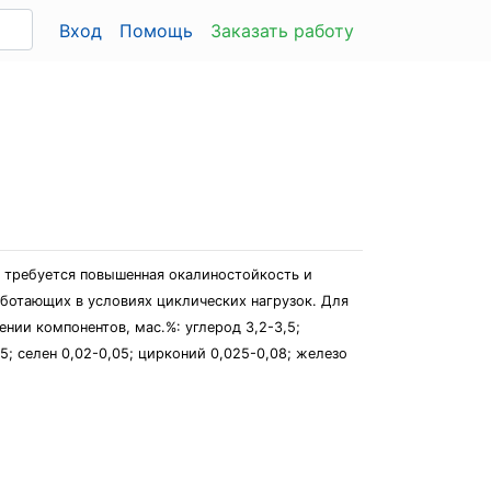
Вход
Помощь
Заказать работу
х требуется повышенная окалиностойкость и
ботающих в условиях циклических нагрузок. Для
нии компонентов, мас.%: углерод 3,2-3,5;
,25; селен 0,02-0,05; цирконий 0,025-0,08; железо