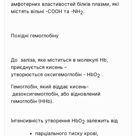
амфотерних властивостей білків плазми, які
містять вільні -СООН та -NH
.
2
Похідні гемоглобіну
До заліза, яке міститься в молекулі Hb,
приєднується кисень –
утворюється оксигемоглобін - HbO
.
2
Гемоглобін, який віддає кисень-
дезоксигемоглобін, або відновлений
гемоглобін (НHb).
Інтенсивність утворення HbО
залежить від
2
парціального тиску крові,