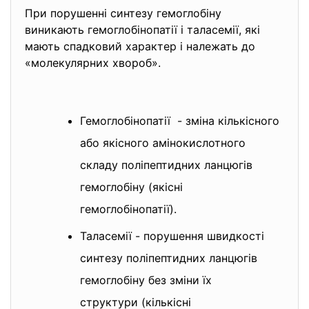
При порушенні синтезу гемоглобіну
виникають гемоглобінопатії і т
аласемії, які
мають спадковий характер і належать до
«молекулярних хвороб».
Гемоглобінопатії - зміна кількісного
або якісного амінокислотного
складу поліпептидних ланцюгів
гемоглобіну (якісні
гемоглобінопатії).
Таласемії - порушення швидкості
синтезу поліпептидних ланцюгів
гемоглобіну без зміни їх
структури (кількісні