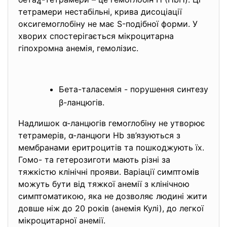
4
тетрамери нестабільні, крива дисоціації
оксигемоглобіну не має S-подібної форми. У
хворих спостерігається мікроцитарна
гіпохромна анемія, гемолізис.
Бета-таласемія - порушення синтезу
β-ланцюгів.
Надлишок α-ланцюгів гемоглобіну не утворює
тетрамерів, α-ланцюги Нb зв’язуються з
мембранами еритроцитів та пошкоджують їх.
Гомо- та гетерозиготи мають різні за
тяжкістю клінічні прояви. Варіації симптомів
можуть бути від тяжкої анемії з клінічною
симптоматикою, яка не дозволяє людині жити
довше ніж до 20 років (анемія Кулі), до легкої
мікроцитарної анемії.