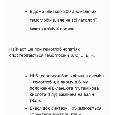
Відомо близько 300 аномальних
гемоглобінів, але не всі патології
мають клінічні прояви.
Найчастіше при гемоглобінопатіях
спостерігаються гемоглобіни S, C, D, E, H.
HbS (серпоподібно-клітинна анемія)
– гемоглобін, в якому в 6-му
положенні β-ланцюга глутамінова
кислота (Глу) замінена на валін
(Вал).
Внаслідок синтезу HbS змінюється
структура еритроцитів –