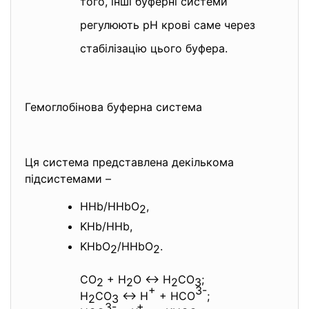
того, інші буферні системи
регулюють рН крові саме через
стабілізацію цього буфера.
Гемоглобінова буферна система
Ця система представлена декількома
підсистемами –
HHb/HНbО
,
2
KНb/HНb,
KНbО
/HНbО
.
2
2
СО
+ Н
О ↔ Н
СО
;
2
2
2
3
+
3-
Н
СО
↔ Н
+ НСО
;
2
3
3-
+