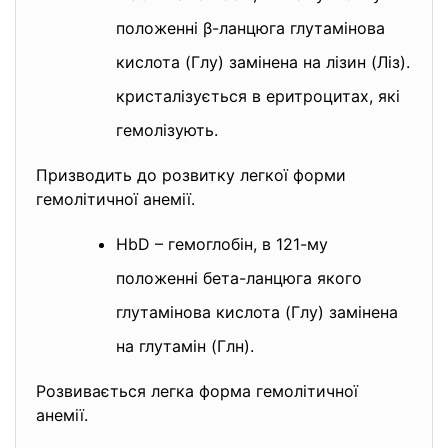
положенні β-ланцюга глутамінова
кислота (Глу) замінена на лізин (Ліз).
кристалізується в еритроцитах, які
гемолізують.
Призводить до розвитку легкої форми
гемолітичної анемії.
HbD – гемоглобін, в 121-му
положенні бета-ланцюга якого
глутамінова кислота (Глу) замінена
на глутамін (Глн).
Розвивається легка форма гемолітичної
анемії.