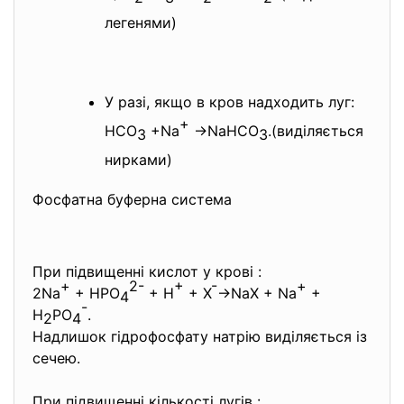
легенями)
У разі, якщо в кров надходить луг:
+
НСО
+Na
→NaHCO
.(виділяється
3
3
нирками)
Фосфатна буферна система
При підвищенні кислот у крові :
+
2-
+
-
+
2Na
+ HPO
+ H
+ X
→NaX + Na
+
4
-
H
PO
.
2
4
Надлишок гідрофосфату натрію виділяється із
сечею.
При підвищенні кількості лугів :