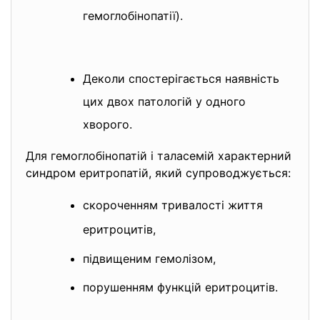
гемоглобінопатії).
Деколи спостерігається наявність
цих двох патологій у одного
хворого.
Для гемоглобінопатій і таласемій характерний
синдром еритропатій, який супроводжується:
скороченням тривалості життя
еритроцитів,
підвищеним гемолізом,
порушенням функцій еритроцитів.