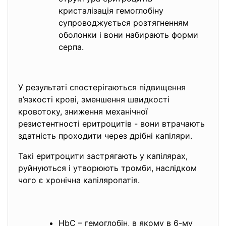
кристалізація гемоглобіну
супроводжується розтягненням
оболонки і вони набирають форми
серпа.
У результаті спостерігаються підвищення
в’язкості крові, зменшення швидкості
кровотоку, зниження механічної
резистентності еритроцитів - вони втрачають
здатність проходити через дрібні капіляри.
Такі еритроцити застрягають у капілярах,
руйнуються і утворюють тромби, наслідком
чого є хронічна капіляропатія.
HbC – гемоглобін, в якому в 6-му