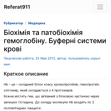
Referat911
Рубрикатор
Медицина
Біохімія та патобіохімія
гемоглобіну. Буферні системи
крові
Творческая работа, 25 Мая 2013, автор: пользователь скрыл
имя
Краткое описание
Нb – це – складний білок класу хромопротеїнів, гемопротеїн.
олігомер, який складається з 4 протомерів.
Кожна містить гем, що зв’язаний з білковою частиною через
залишок гістидину. До складу молекули Hb входять по 2
поліпептидних ланцюги.