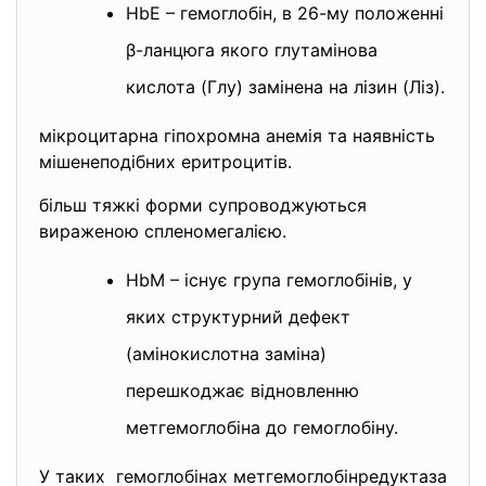
HbЕ – гемоглобін, в 26-му положенні
β-ланцюга якого глутамінова
кислота (Глу) замінена на лізин (Ліз).
мікроцитарна гіпохромна анемія та наявність
мішенеподібних еритроцитів.
більш тяжкі форми супроводжуються
вираженою спленомегалією.
HbM – існує група гемоглобінів, у
яких структурний дефект
(амінокислотна заміна)
перешкоджає відновленню
метгемоглобіна до гемоглобіну.
У таких гемоглобінах метгемоглобінредуктаза