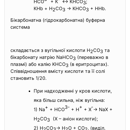
НСО
+ К
↔ КНСО
;
3
КНb + Н
СО
→ КНСО
+ ННb.
2
3
3
Бікарбонатна (гідрокарбонатна) буферна
система
складається з вугільної кислоти Н
СО
та
2
3
бікарбонату натрію NaHCO
(переважно в
3
плазмі) або калію KHCO
(в еритроцитах).
3
Співвідношення вмісту кислоти та її солі
становить 1/20.
При надходженні у кров кислоти,
яка більш сильна, ніж вугільна:
+
3-
+
-
1) Na
+ HCO
+ H
+ X
→ NaX +
H
CO
(X – аніон кислоти);
2
3
2) H
CO
→ H
O + CO
. (виділ.
2
3
2
2