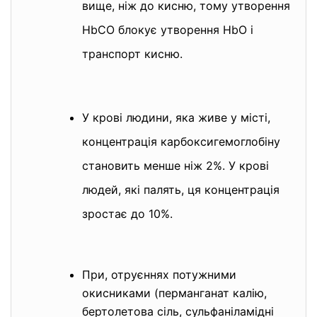
вище, ніж до кисню, тому утворення
HbCO блокує утворення HbO і
транспорт кисню.
У крові людини, яка живе у місті,
концентрація карбоксигемоглобіну
становить менше ніж 2%. У крові
людей, які палять, ця концентрація
зростає до 10%.
При, отруєннях потужними
окисниками (перманганат калію,
бертолетова сіль, сульфаніламідні