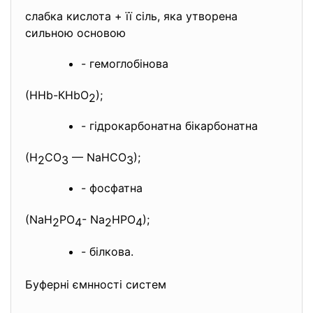
слабка кислота + її сіль, яка утворена
сильною основою
- гемоглобінова
(ННb-КНbО
);
2
- гідрокарбонатна бікарбонатна
(Н
СО
— NаНСО
);
2
3
3
- фосфатна
(NaH
PO
- Na
HPO
);
2
4
2
4
- білкова.
Буферні ємнності систем