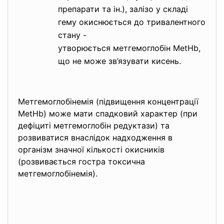
препарати та ін.), залізо у складі
гему окиснюється до тривалентного
стану -
утворюється метгемоглобін MetH
b,
що не може зв’язувати кисень.
Метгемоглобінемія (підвищення концентрації
MetHb) може мати спадковий характер (при
дефіциті метгемоглобін редуктази) та
розвиватися внаслідок надходження в
організм значної кількості окисників
(розвивається гостра токсична
метгемоглобінемія).