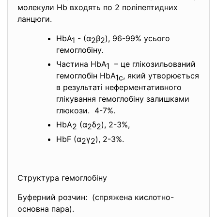
молекули Hb входять по 2 поліпептидних
ланцюги.
HbА
- (α
β
), 96-99% усього
1
2
2
гемоглобіну.
Частина HbА
– це глікозильований
1
гемоглобін HbА
, який утворюється
1
с
в результаті неферментативного
глікування гемоглобіну залишками
глюкози. 4-7%.
HbА
(α
δ
), 2-3%,
2
2
2
HbF (α
γ
), 2-3%.
2
2
Структура гемоглобіну
Буферний розчин: (спряжена кислотно-
основна пара).