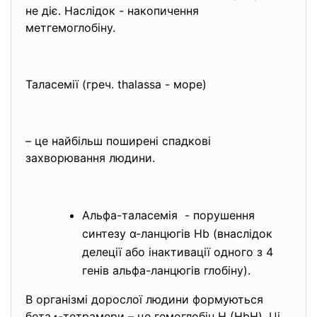
не діє. Наслідок - накопичення
метгемоглобіну.
Таласемії (греч. thalassa - море)
– це найбільш поширені спадкові
захворювання людини.
Альфа-таласемія - порушення
синтезу α-ланцюгів Hb (внаслідок
делеції або інактивації одного з 4
генів альфа-ланцюгів глобіну).
В організмі дорослої людини формуються
бета
-тетрамери – це гемоглобін Н (HbH). Ці