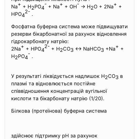
+
-
+
-
+
Na
+ H
PO
+ Na
+ OH
→ H
O + 2Na
+
2
4
2
2-
HPO
.
4
Фосфатна буферна система може підвищувати
резерви бікарбонатної за рахунок відновлення
гідрокарбонату натрію:
+
2-
+
2Na
+ HPO
+ H
CO
↔ NaHCO
+Na
+
4
2
3
3
-
H
PO
.
2
4
У результаті ліквідується надлишок H
CO
в
2
3
плазмі та відновлюється постійне
співвідношення концентрацій вугільної
кислоти та бікарбонату натрію (1/20).
Білкова (протеїнова) буферна система
здійснює підтримку рН за рахунок