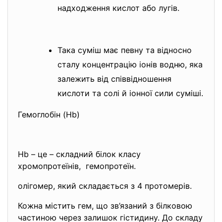
надходження кислот або лугів.
Така суміш має певну та відносно
сталу концентрацію іонів водню, яка
залежить від співвідношення
кислоти та солі й іонної сили суміші.
Гемоглобін (Hb)
Нb – це – складний білок класу
хромопротеїнів, гемопротеїн.
олігомер, який складається з 4 протомерів.
Кожна містить гем, що зв’язаний з білковою
частиною через залишок гістидину. До складу