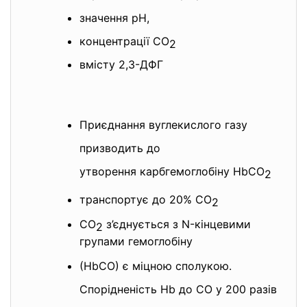
значення рН,
концентрації СО
2
вмісту 2,3-ДФГ
Приєднання вуглекислого газу
призводить до
утворення карбгемоглобіну HbCO
2
транспортує до 20% СО
2
СО
з’єднується з N-кінцевими
2
групами гемоглобіну
(HbCO) є міцною сполукою.
Спорідненість Hb до СО у 200 разів