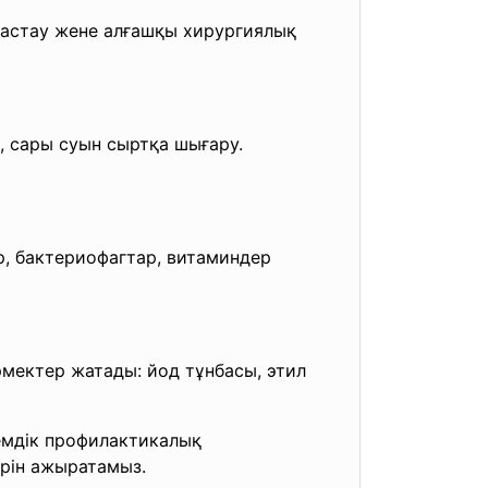
тастау жене алғашқы хирургиялық
, сары суын сыртқа шығару.
р, бактериофагтар, витаминдер
рмектер жатады: йод тұнбасы, этил
 емдік профилактикалық
рін ажыратамыз.