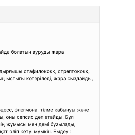
айда болатын ауруды жара
оздырғышы стафилококк, стрептококк,
ның ыстығы көтеріледі, жара сыздайды,
абцесс, флегмона, тілме қабынуы және
ды, оны сепсис деп атайды. Бұл
нің жұмысы мен демі бұзылады,
т өліп кетуі мұмкін. Емдеуі: