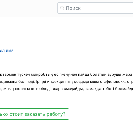
а
рыл имя
тармен түскен микробтың өсіп-өнуінен пайда болатын ауруды жара
кциясына бөлінеді. Іріңді инфекцияның қоздырғышы стафилококк, ст
ай адамның ыстығы көтеріледі, жара сыздайды, тамаққа тәбеті болм
ько стоит заказать работу?