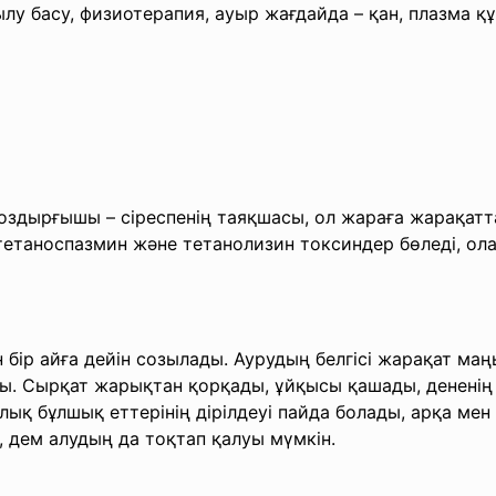
у басу, физиотерапия, ауыр жағдайда – қан, плазма құ
здырғышы – сіреспенің таяқшасы, ол жараға жарақатт
 тетаноспазмин және тетанолизин токсиндер бөледі, ол
 бір айға дейін созылады. Аурудың белгісі жарақат ма
 Сырқат жарықтан қорқады, ұйқысы қашады, дененің ы
ық бұлшық еттерінің дірілдеуі пайда болады, арқа мен
, дем алудың да тоқтап қалуы мүмкін.