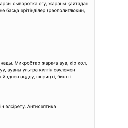
а қарсы сыворотка егу, жараны қайтадан
е басқа ерітінділер (реополиглюкин,
ады. Микробтар жараға ауа, кір қол,
уу, ауаны үльтра күлгін сәулемен
йодпен өңдеу, шприцті, бинтті,
н әлсірету. Антисептика