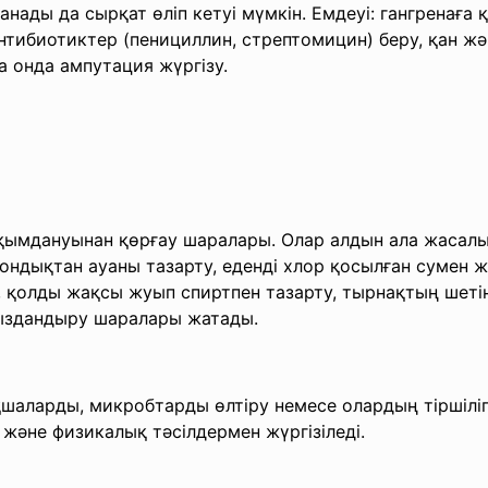
ұланады да сырқат өліп кетуі мүмкін. Емдеуі: гангренағ
тибиотиктер (пенициллин, стрептомицин) беру, қан жән
са онда ампутация жүргізу.
ымдануынан қөрғау шаралары. Олар алдын ала жасалын
сондықтан ауаны тазарту, еденді хлор қосылған сумен ж
 қолды жақсы жуып спиртпен тазарту, тырнақтың шетін 
сыздандыру шаралары жатады.
шаларды, микробтарды өлтіру немесе олардың тіршілігі
және физикалық тәсілдермен жүргізіледі.