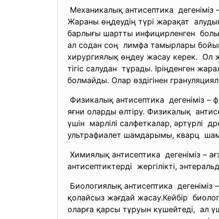
Механикалық антисептика дегеніміз
Жараны өңдеудің түрі жарақат алуд
барлығы шартты инфицирленген болып 
ал содан соң лимфа тамырлары бойыме
хирургиялық өңдеу жасау керек.
Ол жа
тігіс салудан тұрады. Іріңденген жар
болмайды. Олар өздігінен
грануляция
Физикалық антисептика дегеніміз – 
яғни оларды өлтіру. Физикалық антис
үшін марлілі салфеткалар, әртүрлі 
ультрафиалет шамдарымы, кварц шамд
Химиялық антисептика дегеніміз – а
антисептиктерді жергілікті, энтерал
Биологиялық антисептика дегеніміз 
қолайсыз жағдай жасау.Кейбір биоло
оларға қарсы тұруын күшейтеді,
ал үш