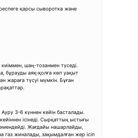
іреспеге қарсы сыворотка және
киіммен, шаң-тозанмен түседі.
а, бұрауды аяқ-қолға көп уақыт
н жараға түсуі мүмкін. Бұған
арақаттар.
 Ауру 3-6 күннен кейін басталады.
кейіннен ісінеді. Сырқаттың ыстығы
төмендейді. Жағдайы нашарлайды,
а газ жиналады, зақымдалған жер ісіп