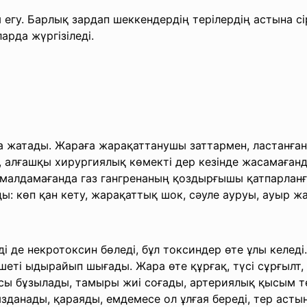
 егу. Барлық зардап шеккендердің терілердің астына с
арда жүргізіледі.
 жатады. Жараға жарақаттанушы заттармен, ластанған 
 алғашқы хирургиялық көмекті дер кезінде жасамағанд
ымалдамағанда газ гангренаның қоздырғышы қатпарланға
ы: көп қан кету, жарақаттық шок, сәуле ауруы, ауыр ж
і де некротоксин бөледі, бұл токсиндер өте ұлы келеді.
еті ыдырайып шығады. Жара өте құрғақ, түсі сұрғылт, 
қысы бұзылады, тамыры жиі соғады, артериялық қысым 
анады, қараяды, емдемесе ол ұлғая береді, тер астын