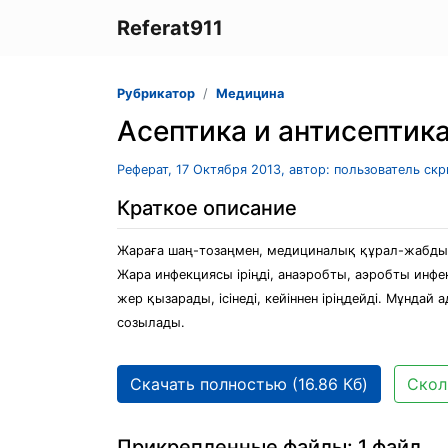
Referat911
Рубрикатор
Медицина
Асептика и антисептик
Реферат, 17 Октября 2013, автор: пользователь ск
Краткое описание
Жараға шаң-тозаңмен, медициналық құрал-жабдық
Жара инфекциясы іріңді, анаэробты, аэробты инфе
жер қызарады, ісінеді, кейіннен іріңдейді. Мұнд
созылады.
Скачать полностью (16.86 Кб)
Скол
Прикрепленные файлы: 1 файл