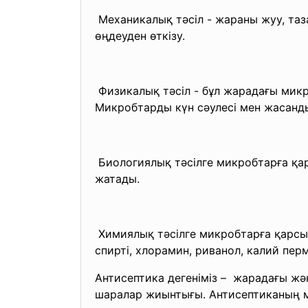
Механикалық тәсіл - жараны жуу, таз
өңдеуден өткізу.
Физикалық тәсіл - бұл жарадағы микро
Микробтарды күн сәулесі мен жасанды
Биологиялық тәсілге микробтарға қар
жатады.
Химиялық тәсілге микробтарға қарсы 
спирті, хлорамин, риванол, калий пер
Антисептика дегеніміз – жарадағы ж
шаралар жиынтығы. Антисептиканың м