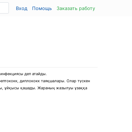
Вход
Помощь
Заказать работу
 инфекциясы деп атайды.
рептококк, диплококк таяқшалары. Олар түскен
айды, ұйқысы қашады. Жараның жазылуы ұзаққа