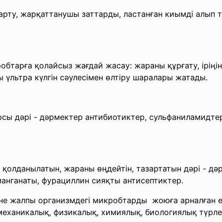
арту, жарқаттанушы заттарды, ластанған киымді алып 
бтарға қолайсыз жағдай жасау: жараны құрғату, іріңін
 үльтра күлгін сәулесімен өлтіру шаралары жатады.
сы дәрі - дәрмектер антибиотиктер, сульфаниламидте
қолданылатын, жараны өңдейтін, тазартатын дәрі - дә
манганаты, фурациллин сияқты антисептиктер.
әне жалпы организмдегі микробтарды жоюға арналған
еханикалық, физикалық, химиялық, биологиялық түрле