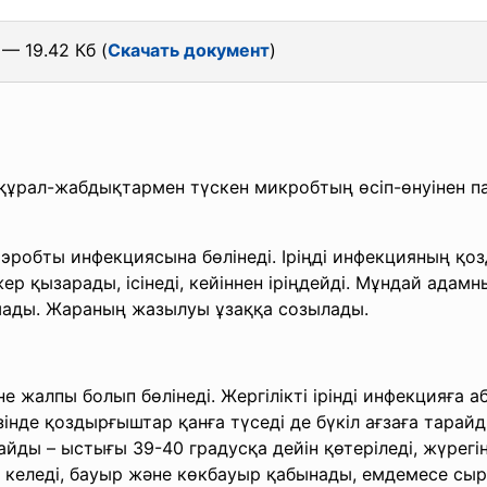
— 19.42 Кб (
Скачать документ
)
ұрал-жабдықтармен түскен микробтың өсіп-өнуінен п
аэробты инфекциясына бөлінеді. Іріңді инфекцияның қ
р қызарады, ісінеді, кейіннен іріңдейді. Мұндай адам
шады. Жараның жазылуы ұзаққа созылады.
е жалпы болып бөлінеді. Жергілікті ірінді инфекцияға 
зінде қоздырғыштар қанға түседі де бүкіл ағзаға тарай
ды – ыстығы 39-40 градусқа дейін қөтеріледі, жүрегі
 келеді, бауыр және көкбауыр қабынады, емдемесе сырқа