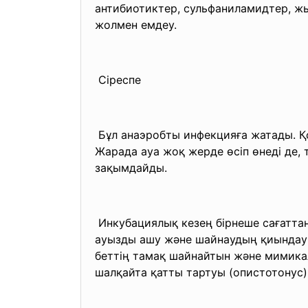
антибиотиктер, сульфаниламидтер, жыл
жолмен емдеу.
Сіреспе
Бұл анаэробты инфекцияға жатады. Қо
Жарада ауа жоқ жерде өсіп өнеді де,
зақымдайды.
Инкубациялық кезең бірнеше сағаттан
ауызды ашу және шайнаудың қиындауы.
беттің тамақ шайнайтын және мимикал
шалқайта қатты тартуы (опистотонус)