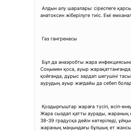
Алдын алу шаралары: сіреспеге қарсы
анатоксин жіберілуге тиіс. Емі емханал
Газ гангренасы
Бұл да анаэробты жара инфекциясына
Соңымен қоса, ауыр жарақаттанғанда,
қойғанда, дұрыс зардап шегушіні тас
аурудың ауыр жағдайы да себеп болад
Қоздырғыштар жараға түсіп, өсіп-өнед
Жара сыздап қатты аурады, жараның ш
38-39 градусқа дейін көтеріледі, ұй
жараның маңындағы бұлшық ет жансызд