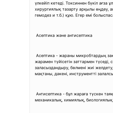
үлкейіп кетеді. Токсиннен бүкіл ағза 
хирургиялық тазарту арқылы өңдеу, ан
гемодез и т.б.) құю. Егер емі болыспа
Асептика және антисептика
Асептика - жараны микробтардың зақ
жарамен түйісетін заттармен түседі, 
заласыздандыру, бөлмені жиі желдету,
мақтаны, дәкені, инструментті залал
Антисептика - бұл жараға түскен таяқ
механикалық, химиялық, биологиялық 