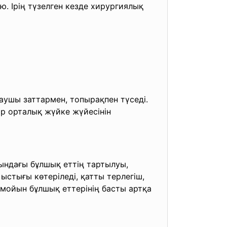
ю. Ірің түзелген кезде хирургиялық
аушы заттармен, топырақпен түседі.
ар орталық жүйке жүйесінін
ңындағы бұлшық еттің тартылуы,
стығы көтеріледі, қатты терлегіш,
 мойын бұлшық еттерінің басты артқа