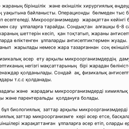
 – жараның
біріншілік және екіншілік хирургиялық
өңдеу
ың уақытына байланысты. Операционды бөлмеден тыс 
есептеледі. Микроорганизмедер жарақаттан кейінгі 6-
н сау ұлпаларға тарайды. Сондықтан алғашқы 6-8 сағ
раның шеттерін кесіп, қан тоқтатып, жараны антисеп
аларда
өліктенген ұлпаларды антисептиктермен
жуады. 
ланып жарылады немесе жара
тазарғаннан соң екіншіл
физикалық әсер ету арқылы
микроорганизмдердің даму
ептиканың негізгі
мақсаттарының бірі жарадан бөлініс
дренаждар қолданылады. Сондай ақ, физикалық антисеп
ары т.с.с қолданады.
ғзадағы және жарадағы микроорганизмдерді
химиялық
ьды және парентеральды қолдануға болады.
– бұл биологиялық заттар арқылы
микроорганизмдерді
гиялық заттар
микроорганизмге кері әсер етсе, басқа
іншілері жарақаттанған ұлпаларға әсер етіп, оларды ер