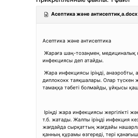
Асептика және антисептик,а.docx
Асептика және антисептика
Жараға шаң-тозаңмен, медициналық қ
инфекциясы деп атайды.
Жара инфекциясы іріңді, анаэробты, 
диплококк таяқшалары. Олар түскен же
тамаққа тәбеті болмайды, ұйқысы қа
Іріңді жара инфекциясы жергілікті жән
т.б. жатады. Жалпы іріңді инфекция ке
жағдайда сырқаттың жағдайы нашарлай
қанның құрамы өзгереді, тері қанағыш