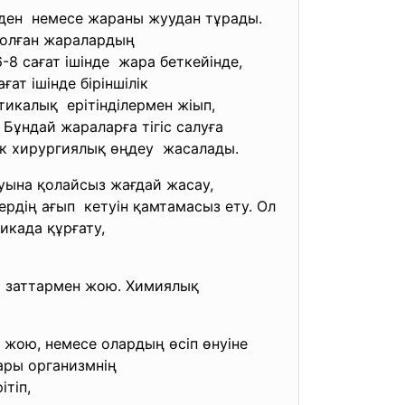
ден немесе жараны жуудан тұрады.
болған
жаралардың
8 сағат ішінде жара беткейінде,
ат ішінде біріншілік
тикалық ерітінділермен жіып,
Бұндай жараларға тігіс салуға
ік хирургиялық
өңдеу жасалады.
ына қолайсыз жағдай жасау,
тердің
ағып кетуін қамтамасыз ету. Ол
тикада
құрғату,
 заттармен жою. Химиялық
 жою, немесе олардың өсіп
өнуіне
лары организмнің
ітіп,