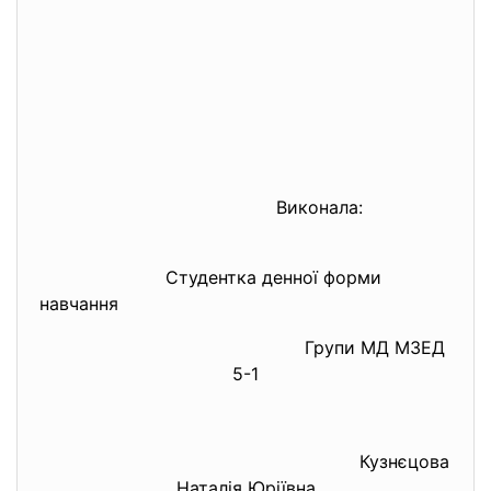
Виконала:
Студентка денної форми
навчання
Групи МД МЗЕД
5-1
Кузнєцова
Наталія Юріївна