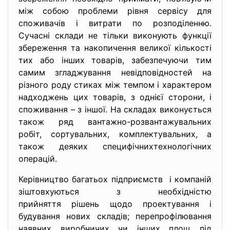
між собою проблеми рівня сервісу для
споживачів і витрати по розподіленню.
Сучасні склади не тільки виконують функції
збереження та накопичення великої кількості
тих або інших товарів, забезпечуючи тим
самим згладжування невідповідностей на
різного роду стиках між темпом і характером
надходжень цих товарів, з однієї сторони, і
споживання – з іншої. На складах виконується
також ряд вантажно-розвантажувальних
робіт, сортувальних, комплектувальних, а
також деяких специфічнихтехнологічних
операцій.
Керівництво багатьох підприємств і компаній
зіштовхуються з необхідністю
прийняття рішень щодо проектування і
будування нових складів; перепрофілювання
наявних виробничих чи інших площ під