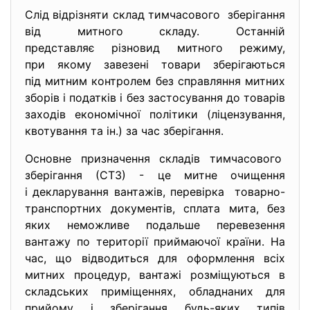
Слід відрізняти склад тимчасового зберігання
від митного складу. Останній
представляє різновид митного режиму,
при якому завезені товари зберігаються
під митним контролем без справляння митних
зборів і податків і без застосування до товарів
заходів економічної політики (ліцензування,
квотування та ін.) за час зберігання.
Основне призначення складів
тимчасового
зберігання (СТЗ) - це митне очищення
і декларування вантажів, перевірка товарно-
транспортних документів, сплата мита, без
яких неможливе подальше перевезення
вантажу по території приймаючої країни. На
час, що відводиться для оформлення всіх
митних процедур, вантажі розміщуються в
складських приміщеннях, обладнаних для
прийому і зберігання будь-яких типів