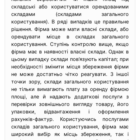
складські або користуватися орендованими
складами (складами загального
користування). В ряді випадків це правильне
рішення. Фірма може мати власні склади, або
орендувати місце в складах загального
користування. Ступінь контролю вище, якщо
фірма має в наявності власні склади. Однак в
цьому випадку склади пов’язують капітал; при
необхідності змінити місця збереження фірми
не може достатньо чітко реагувати. З іншої
точки зору, склади загального користування
не тільки вимагають плату за оренду фірмою
площі, але й надають додаткові послуги з
перевірки зовнішнього вигляду товару, його
упаковки, відвантаження і оформлення
рахунків-фактур. Користуючись послугами
складів загального користування, фірма має
широкий вибір як місць збереження, так і