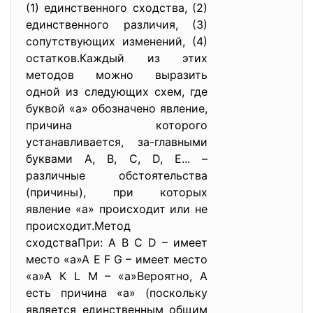
(1) единственного сходства, (2)
единственного различия, (3)
сопутствующих изменений, (4)
остатков.Каждый из этих
методов можно выразить
одной из следующих схем, где
буквой «а» обозначено явление,
причина которого
устанавливается, за-главными
буквами А, В, С, D, Е... –
различные обстоятельства
(причины), при которых
явление «а» происходит или не
происходит.Метод
сходстваПри: А В С D – имеет
место «а»А Е F G – имеет место
«а»А К L М – «а»Вероятно, А
есть причина «а» (поскольку
является единственным общим