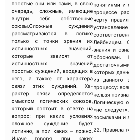
простые они или сами, в свою
понятиями и сужд
очередь, сложные, имеющие
процессе рассуж
внутри себя собственные
черту правильно
союзы.Сложные суждения
установление 
рассматриваются в логике
соответственног
только с точки зрения их
Лейбницем. Он в
истинностных значений,
знания и означае
которые зависят от
обоснован. Ин
истинностных значений
достаточными явл
простых суждений, входящих в
которых данное с
него, а также от характера
из данного зако
связи этих суждений. Ха-
процессу: всякая 
рактер связи определяется
нельзя признать м
смыслом логических союзов,
Логическую ошибк
который состоит в ответе на
«не следует». Он
вопрос: при каких условиях
посылками и закл
сложное суждение будет
22. Правила терм
истинно, а при каких – ложно.
Иначе говоря, при каких