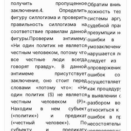
получить пропущенное
Обратим внимание
заключение.4. Определить
ложность тезиса
фигуру силлогизма и проверить
системы аргумен
правильность силлогизма на
судебной практик
соответствие правилам данной
презумпции невин
фигуры.Проверим энтимему:
ошибки в выве
«Ни один политик не является
умозаключениях, 
честным человеком, потому что
нарушается логич
все честные люди всегда
следует из аргу
говорят правду». В данной
опровержение де
энтимеме присутствует
ошибок соотв
заключение, оно стоит перед
осуществляется 
словами «потому что»: «Ни
как процедуру кр
один политик (S) не является
в выявлении ошиб
честным человеком (Р)».
разбором возмо
Находим в нем субъект
относиться к тез
(«политик») и предикат
ошибок в процес
(«честный человек»). По
несостоятельност
субъекту и предикату
неопровергнутым.