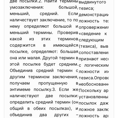
две посылки.2. Найти термины
выдвинутого тез
умозаключения: большой,
тезиса; оп
меньший, средний. Если
демонстрации.Оп
наличествует заключение, то по
ложность тезис
нему определяют большой и
опровержения. Он
меньший термины. Проверив
«сведение к абс
какой из этих терминов
следующим обра
содержится в имеющейся
(тезиса), вывод
посылке, определяют: большая
сопоставлении с
она или малая. Другой термин в
признают несосто
этой посылке будет средним.
с логическим пр
Объединив средний термин с
ложности их ос
другим термином заключения,
тезиса.Опроверж
получаем пропущенную в
необоснованност
энтимеме посылку.3. Если же
Поскольку аргум
наличествуют две посылки:
установленных по
определить средний термин (он
посылок даже п
общий в обеих посылках), и
ложное заключен
объединив два других –
ложность аргуме