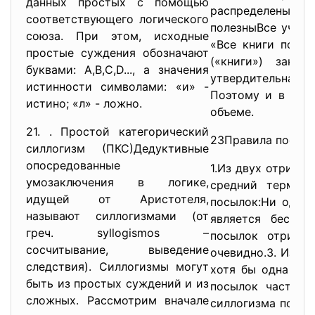
данных простых с помощью
распределены и в
соответствующего логического
полезныВсе учебн
союза. При этом, исходные
«Все книги полез
простые суждения обозначают
(«книги») зани
буквами: А,В,С,D..., а значения
утвердительная, 
истинности символами: «и» -
Поэтому и в зак
истино; «л» - ложно.
объеме.
21. . Простой категорический
23Правила посыл
силлогизм (ПКС)Дедуктивные
опосредованные
1.Из двух отрицат
умозаключения в логике,
средний термин 
идущей от Аристотеля,
посылок:Ни один
называют силлогизмами (от
является беспри
греч. syllogismos –
посылок отрицат
сосчитывание, выведение
очевидно.3. Из д
следствия). Силлогизмы могут
хотя бы одна из
быть из простых суждений и из
посылок частная
сложных. Рассмотрим вначале
силлогизма по об