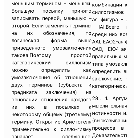
меньшим термином – меньшей.
комбинации кате
Большую посылку принято
силлогизмов по
записывать первой, меньшую –
ая фигура – ААА
второй. Если заменить термины
IAI.Всего воз
на их обозначения, то
среди них всего 2
логическая форма выше
AAI, EAO2-ая фигура
приведенного умозаключения
OAO, EIO4-ая фи
такова:Поэтому простой
правильных моду
категорический силлогизм
типа умозаключен
можно определить как
определить вид 
умозаключения об отношении
заключение; (3)
двух терминов (субъекта и
категорических с
предиката заключения) на
28.. 1. Аргумен
основании отношения каждого
мыслительная д
из них в посылках к
истинности или 
некоторому общему (третьему)
(высказыванием)
термину. Открытие Аристотеля
процесса в мыш
применительно к силло-гизму
Доказательство –
означает следующее: