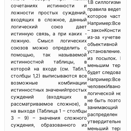
1.В силлогизме до
сочетаниях истинности и
правила ведет к 
ложности простых суждений,
которое часто в
входящих в сложное, данный
Например:Все зак
логический союз дает
– законКонституц
истинную связь, а при каких -
из-за «учетверен
ложную. Смысл логических
объективной не
союзов можно определить с
установление.2. 
помощью, так называемой
из посылок. Есл
истинностной таблицы, в
меньшим термино
которой на входе (см. Табл.1,
будет следовать с
столбцы 1,2) выписываются все
Например:Все п
возможные комбинации
человекИванов –
истинностных значенийпростых
логической необх
суждений (входящих в
не быть поэтом. 
рассматриваемое сложное), а
занимающий мес
на выходе (Таблица 1 – столбцы
распределен в 
3 – 9) – значения сложного
утвердительных с
суждения, образованного из
меньший термины