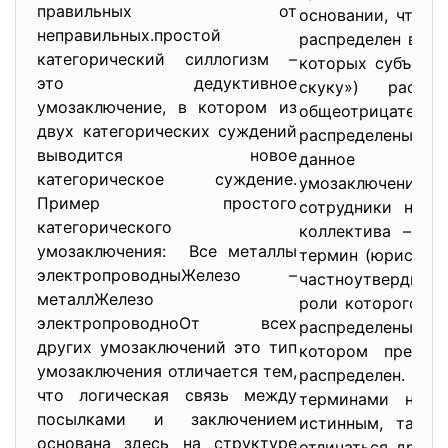
правильных от
основании, что о
неправильных.простой
распределен в ме
категорический силлогизм –
которых субъект 
это дедуктивное
скуку») распр
умозаключение, в котором из
общеотрицател
двух категорических суждений
распределены). И
выводится новое
данное умо
категорическое суждение.
умозаключение:
Пример простого
сотрудники наше
категорического
коллектива – чл
умозаключения: Все металлы
термин (юрист) н
электропроводныЖелезо –
частноутвердитель
металлЖелезо
роли которого зд
электропроводноОт всех
распределены; м
других умозаключений это тип
котором предик
умозаключения отличается тем,
распределен. П
что логическая связь между
терминами нет,
посылками и заключением
истинным, так и
основана здесь на структуре
отличаться друг 