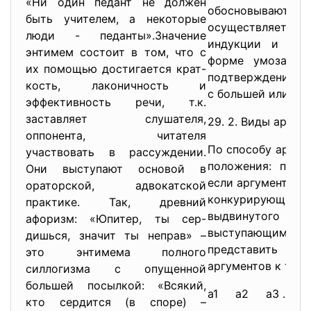
«Ни один педант не должен
обосновывают и
быть учителем, а некоторые
осуществляется
люди - педанты».Значение
индукции и стр
энтимем состоит в том, что с
форме умозаключ
их помощью достигается крат-
подтверждени
кость, лаконичность и
с большей или ме
эффективность речи, т.к.
заставляет слушателя,
29. 2. Виды аргум
оппонента, читателя
По способу аргум
участвовать в рассуждении.
положения: прям
Они выступают основой в
если аргументы и
ораторской, адвокатской
конкурирующим с
практике. Так, древний
выдвинутого те
афоризм: «Юпитер, ты сер-
выступающими в 
дишься, значит ты неправ» –
представить схем
это энтимема полного
аргументов к тез
силлогизма с опущенной
большей посылкой: «Всякий,
а1 а2 а3 ... а
кто сердится (в споре) –