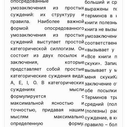
опосредованные
больший и средний
умозаключения из простых
выражены посыл
суждений: их структуру и
терминов в них.
правила. Наиболее важной
книги полезны, а 
формой опосредованного
книга не вызывает
умозаключения из простых
умозаключения
суждений выступает простой
соответственно 
категорической силлогизм. Он
«вызывает у меня
состоит из двух посылок и
«Все книги поле
заключения, которые
скуки». Запишем
представляет собой простые
вызывает у меня
категорические суждения вида:
меня скукиКак н
А, Е, I, О. В категорических
заключение отриц
суждениях мысли
обе посылки об
формулируется с
Терминов три: м
максимальной ясностью и
средний (полезн
точностью, придавая нашим
(полезны) распр
мыслям максимально
суждение, в кото
определенную форму.
правило – больши