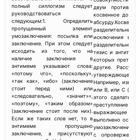
полный силлогизм следует
двум противоре
руководствоваться
косвенное доказа
следующим:1. Определить
абсурду.Косвен
пропущенный элемент
разделительным, 
умозаключения: посылка или
исключения всех
заключение. При этом следует
разделительном 
исходить из того, что на
тезис и антитезис
наличие заключения в
которых претенду
энтимеме указывают слова:
другие. Рассужд
«потому что», «поскольку»,
утверждающего м
«так как», «ибо» (заключение
Например, извест
стоит перед ними) или
или В, или С (и н
«следовательно, «значит»«,
этого сделать н
«поэтому», «таким образом»
преступление со
(заключение стоит после них).
выражающее тези
Если же таких слов нет, то в
выполнено основн
энтимеме пропущено
умозаключения.В 
заключение, а присутствуют
с опровержение