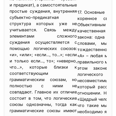
и предикат), а самостоятельные
простые суждения, внутренняя
17. Основные зак
субъектно-предикатная
коренное свойс
структура которых уже не
Объективным осн
учитывается. Связь между
качественная оп
элементами сложного
закона: одна и 
суждения осуществляется с
словами, мысль
помощью логических союзов:
тождественной се
«и», «или»; «если..., то...»; «если
«А» – любая мысл
и только если..., то»; «неверно,
правильного мышл
что...», которые близки к
этом законе в
соответствующим
логического пр
грамматическим союзам, но
несовместимые, 
полностью с ними не
который рассмат
совпадают. Главное их отличие
отношении. Напри
состоит в том, что логические
«Щедрый человек»
союзы однозначны, тогда как
что такие мысли
грамматические союзы имеют
необходимо являет