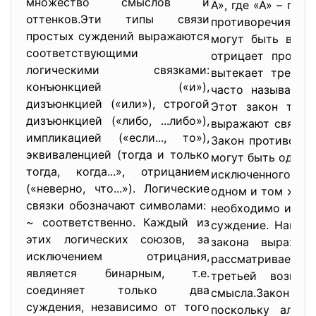
множество смыслов и
А», где «А» – пр
оттенков.Эти типы связи
противоречия го
простых суждений выражаются
могут быть вмес
соответствующими
отрицает против
логическими связками:
вытекает требов
конъюнкцией («и»),
часто называют 
дизъюнкцией («или»), строгой
Этот закон тесн
дизъюнкцией («либо, ...либо»),
выражают связь 
импликацией («если..., то»),
Закон противореч
эквиваленцией (тогда и только
могут быть однов
тогда, когда...», отрицанием
исключенного тр
(«неверно, что...»). Логические
одном и том же о
связки обозначают символами:
необходимо истинн
~ соответственно. Каждый из
суждение. Напри
этих логических союзов, за
закона выражае
исключением отрицания,
рассматриваемом 
является бинарным, т.е.
третьей возмо
соединяет только два
смысла.Закон ис
суждения, независимо от того
поскольку альт