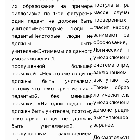
постулаты, ране
их образования на примере
массе случаев 
силлогизма по 1-ой фигуре:Ни
проверенных, дос
один педант не должен быть
гласит народная
учителемНекоторые люди –
занимают ранее
педантыНекоторые люди не
обоснования, сп
должны быть
Логический пере
учителямиЭнтимемы из данного
умозаключения. О
умозаключения:1. с
система определ
пропущенной большей
заключением (вы
посылкой: «Некоторые люди не
выступают сужде
должны быть учителями,
Таким образом,
потому что некоторые из них -
логически следуе
педанты»2. без меньшей
умозаключений. 
посылки: «Ни одни педант не
демонстрация, со
должен быть учителем, поэтому
выступающее тез
некоторые люди не должны
заранее.
быть учителями»3. с
пропущенным заключением:
Доказательств