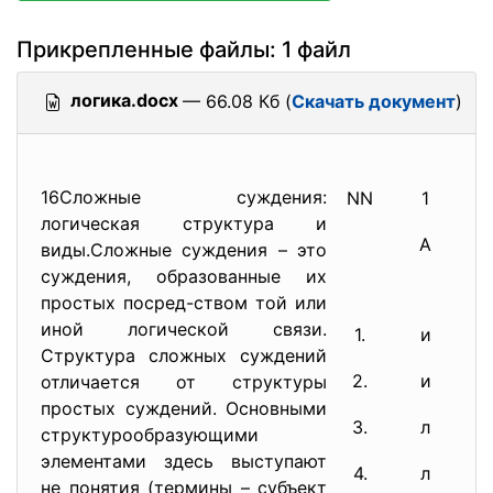
Прикрепленные файлы: 1 файл
логика.docx
— 66.08 Кб (
Скачать документ
)
16Сложные суждения:
NN
1
логическая структура и
А
виды.Сложные суждения – это
суждения, образованные их
простых посред-ством той или
иной логической связи.
1.
и
Структура сложных суждений
2.
и
отличается от структуры
простых суждений. Основными
3.
л
структурообразующими
элементами здесь выступают
4.
л
не понятия (термины – субъект