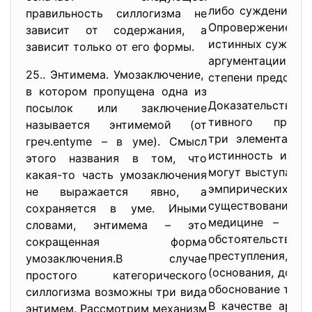
либо суждения с
правильность силлогизма не
Опровержение –
зависит от содержания, а
истинных суждени
зависит только от его формы.
аргументации. По
25.. Энтимема. Умозаключение,
степени представ
в котором пропущена одна из
Доказательство 
посылок или заключение
тивного проце
называется энтимемой (от
три элемента: т
греч.entyme – в уме). Смысл
истинность или 
этого названия в том, что
могут выступать 
какая-то часть умозаключения
эмпирических ис
не выражается явно, а
существовании и 
сохраняется в уме. Иными
медицине – диа
словами, энтимема – это
обстоятельства,
сокращенная форма
преступления, ст
умозаключения.В случае
(основания, дово
простого категорического
обоснование тезис
силлогизма возможны три вида
В качестве аргум
энтимем. Рассмотрим механизм