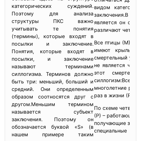
категорических суждений.
видом категорич
Поэтому для анализа
заключения.В за
структуры ПКС важно
является он суб
учитывать те понятия
различают четыре
(термины), которые входят в
Все птицы (М) име
посылки и заключение.
имеют крылья (
Понятия, которые входят в
смертельный удар
посылки, и заключение
не является чело
называют терминами
этот смертель
силлогизма. Терминов должно
силлогизм:Все ба
быть три: меньший, больший и
многолетние раст
средний. Они определенным
раз в жизни (Р)
образом соотносятся друг с
другом.Меньшим термином
По схеме четверт
называется субъект
(Р) – работающие
заключения. Поэтому он
получающие зарпл
обозначается буквой «S» (в
специальные прав
нашем примере таким