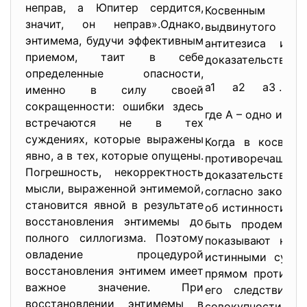
неправ, а Юпитер сердится,
Косвенным наз
значит, он неправ».Однако,
выдвинутого те
энтимема, будучи эффективным
антитезиса или
приемом, таит в себе
доказательство им
определенные опасности,
а1 а2 а3 ... а
именно в силу своей
сокращенности: ошибки здесь
где А – одно или
встречаются не в тех
суждениях, которые выражены
Когда в косвенн
явно, а в тех, которые опущены.
противоречащее 
Погрешность, некорректность
доказательством 
мысли, выраженной энтимемой,
согласно закону п
становится явной в результате
об истинности тез
восстановления энтимемы до
быть продемонст
полного силлогизма. Поэтому
показывают несо
овладение процедурой
истинными сужде
восстановления энтимем имеет
прямом противор
важное значение. При
его следствиям
восстановлении энтимемы в
совокупности с а