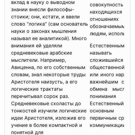
вклад в науку о выводном
совокупнос
знании внесли философы-
находящихся 
стоики; они, кстати, и ввели
отношениях дру
слово "логика" (сам основатель
обозначаемым объ
науки о законах мышления
людям, использую
называл ее аналитикой). Много
внимания ей уделяли
Естественным 
средневековые арабские
называть зву
мыслители. Например,
сложивший
Авиценна, по его собственным
общественной пр
словам, знал некоторые труды
или иного народа
Аристотеля наизусть, а его
важнейшим средс
логические трактаты
обмена мыслями
перечитывал сорок раз.
понимания ме
Средневековые схоласты до
Естественный я
тонкостей изучили логические
основным и 
идеи Аристотеля, изложив его
первичным средст
учение в более компактной и
коммуникации.
понятной для