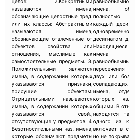
целое: 2.Конкретными
равнообъемнос
называются имена,
имена, объе
обозначающие целостные пред.
полностью сов
или их классы: Абстрактными
каждый десигнат
называются имена,
одновременн
обозначающие отвлеченные от
десигнатом друго
объектов свойства или
Находящиеся в э
отношения, мыслимые как
имена на
самостоятельные предметы. 3.
равнообъемными
Положительными являются
пересечения нах
имена, в содержании которых
двух или более 
указываются признаки,
совпадающих друг
присущие объектам.
имена, отдельн
Отрицательными называются
которых явля
имена, в содержании которых
общими. В отноше
указываются свой.,
находятся такие
отсутствующие у предметов. 4.
одного из кото
Безотносительными наз. имена,
включает в себя 
которые обозначают предметы
но не покрываетс