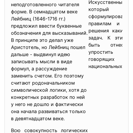
Искусственный яз
неподготовленного читателя
который ст
форме. В семнадцатом веке
сформулирова
Лейбниц (1646-1716 гг.)
правилам и пре
предложил ввести буквенные
решения каких-л
обозначения для высказываний.
задач. К этим 
В принципе это делал уже
быть отнесен
Аристотель, но Лейбниц пошел
упростить об
дальше - выдвинул идею
говорящих н
записывать мысли в виде
национальных язы
формул, а рассуждение
заменить счетом. Его поэтому
считают родоначальником
символической логики, хотя до
конкретных разработок по ней
у него не дошло и фактически
она начала развиваться только
в девятнадцатом веке.
Всю совокупность логических