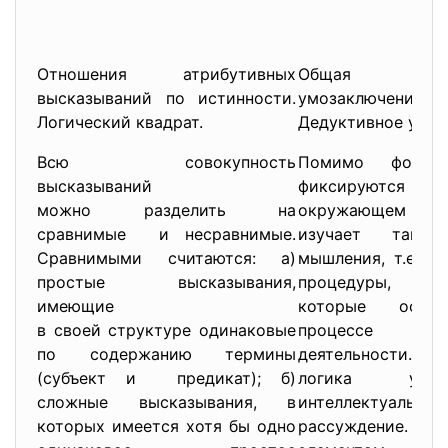
Отношения атрибутивных
Общая хара
высказываний по истинности.
умозаключения.
Логический квадрат.
Дедуктивное умоз
Всю совокупность
Помимо форм
высказываний
фиксируются
можно разделить на
окружающем м
сравнимые и несравнимые.
изучает так
Сравнимыми считаются: а)
мышления, т.е. и
простые высказывания,
процедуры,
имеющие
которые осущ
в своей структуре одинаковые
процессе поз
по содержанию термины
деятельности. О
(субъект и предикат); б)
логика уде
сложные высказывания, в
интеллектуальной
которых имеется хотя бы одно
рассуждение