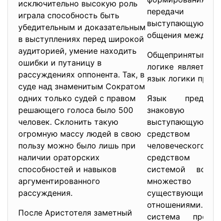
исключительно высокую роль
передачи ин
играла способность быть
выступающую
убедительным и доказательным
общения между.
в выступлениях перед широкой
аудиторией, умение находить
Общепринятым в
ошибки и путаницу в
логике является 
рассуждениях оппонента. Так, в
язык логики преди
суде над знаменитым Сократом
одних только судей с правом
Язык предста
решающего голоса было 500
знаковую 
человек. Склонить такую
выступающую 
огромную массу людей в свою
средством 
пользу можно было лишь при
человеческог
наличии ораторских
средством о
способностей и навыков
системой вообщ
аргументированного
множество 
рассуждения.
существующим
отношениями.
После Аристотеля заметный
система предст