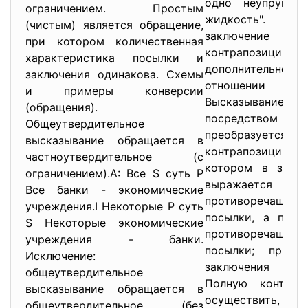
одно неупругое
ограничением. Простым
жидкость". 
(чистым) является обращение,
заключение
при котором количественная
контрапозиц
характеристика посылки и
дополнительн
заключения одинакова. Схемы
отношении 
и примеры конверсии
Высказывани
(обращения).
посредством кон
Общеутвердительное
преобразует
высказывание обращается в
контрапозиция 
частноутвердительное (с
котором в заклю
ограничением).А: Все S суть Р
выражаетс
Все банки - экономические
противоречащ
учреждения.I Некоторые Р суть
посылки, а пред
S Некоторые экономические
противоречащ
учреждения - банки.
посылки; при э
Исключение:
заключения не
общеутвердительное
Полную контрап
высказывание обращается в
осуществить,
общеутвердительное (без