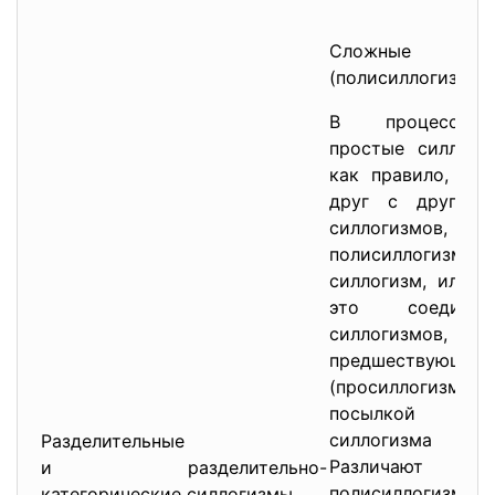
Сложные с
(полисиллогизмы)
В процессе 
простые силлоги
как правило, в ло
друг с другом,
силлогиз
полисиллогиз
силлогизм, или п
это соедине
силлогизмов, в 
предшествующег
(просиллогизма
посылкой по
силлогизма (эп
Разделительные
Различают
и разделительно-
полисиллогизмов:
категорические силлогизмы.