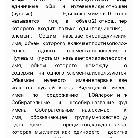
единичные, общ. и нулевые
виды отношений 
(пустые). Единичным
имен: 1) отнош. р
называется имя, в объем
2) отнош. пересеч
которого входит только один
подчинения;
элемент. Общим называется
соподчинения; 
имя, объем которого включает
противополо
более одного элемента.
отношение прот
Нулевым (пустым) называется
характеристи
имя, объем которого не
между объе
содержит ни одного элемента.
используются кр
Объемом нулевого имени
впервые введен
является пустой класс: Виды
целей известны
имен по содержанию: 1.
Эйлером и получ
Собирательные и несобир.
название кругов 
имена. Собирательным наз.
схемах круг
имя, обозначающее группу
множество десиг
однородных предметов,
каждая точка в н
которая мыслится как единое
его десигнат.