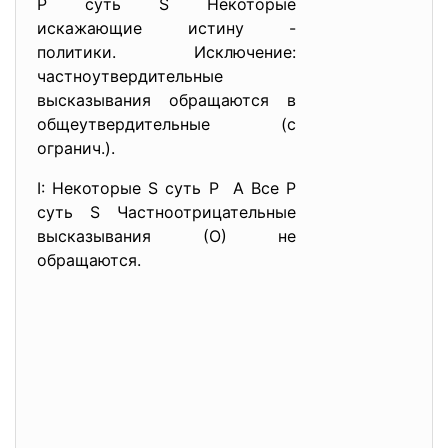
Р суть S Некоторые
искажающие истину -
политики. Исключение:
частноутвердительные
высказывания обращаются в
общеутвердительные (с
огранич.).
I: Некоторые S суть Р А Все Р
суть S Частноотрицательные
высказывания (О) не
обращаются.