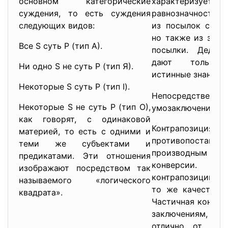
основном категорические
характеризуется
суждения, то есть суждения
равнозначностью,
следующих видов:
из посылок следу
но также из закл
Все S суть Р (тип А).
посылки. Дедук
дают только 
Ни одно S не суть Р (тип Я).
истинные знания.
Некоторые S суть Р (тип I).
Непосред
Некоторые S не суть Р (тип О),
умозаключение. К
как говорят, с одинаковой
Контрапозиц
материей, то есть с одними и
противопоставле
теми же субъектами и
производным о
предикатами. Эти отношения
конверсии. 
изображают посредством так
контрапозиции за
называемого «логического
то же качество, 
квадрата».
Частичная контра
заключениям, ка
отлично от каче