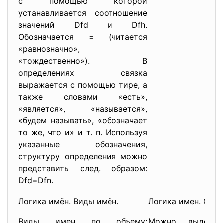
с помощью которой
устанавливается соотношение
значений Dfd и Dfh.
Обозначается = (читается
«равнозначно»,
«тождественно»). В
определениях связка
выражается с помощью тире, а
также словами «есть»,
«является», «называется»,
«будем называть», «обозначает
то же, что и» и т. п. Используя
указанные обозначения,
структуру определения можно
представить след. образом:
Dfd=Dfn.
Логика имён. Виды имён.
Логика имен. Отн
Виды имен по объему:
Можно выдели