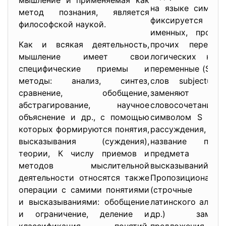
мышление и применяемая как
на языке символ
метод познания, является
фиксируется
философской наукой.
именных, пропоз
Как и всякая деятельность,
прочих перемен
мышление имеет свои
логических конс
специфические приемы и
переменные (S, Р –
методы: анализ, синтез,
слов subjectum 
сравнение, обобщение,
заменяют
абстрагирование, научное
словосочетани
объяснение и др., с помощью
символом S назв
которых формируются понятия,
рассуждения, 
высказывания (суждения),
название приз
теории, К числу приемов и
предмета в
методов мыслительной
высказываний.
деятельности относятся также
Пропозициональн
операции с самими понятиями
(строчные б
и высказываниями: обобщение
латинского алфавит
и ограничение, деление и
др.) замен