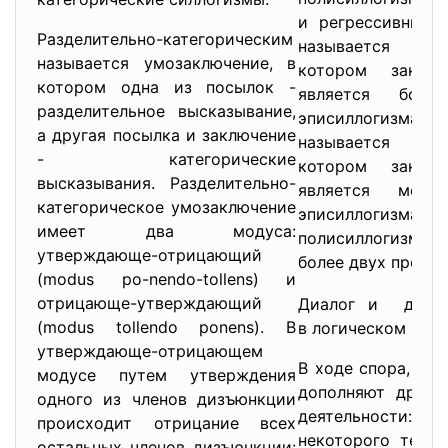
и регрессивный.
Разделительно-категорическим
называется пол
называется умозаключение, в
котором закл. 
котором одна из посылок -
является боль
разделительное высказывание,
эписиллогизма.
а другая посылка и заключение
называется пол
- категорические
котором закл. 
высказывания. Разделительно-
является мень
категорическое умозаключение
эписиллогизма.
имеет два модуса:
полисиллогизм м
утверждающе-отрицающий
более двух просты
(modus po-nendo-tollens) и
отрицающе-утверждающий
Диалог и диску
(modus tollendo ponens). В
в логическом мыш
утверждающе-отрицающем
B ходе спора, ди
модусе путем утверждения
дополняют друг 
одного из членов дизъюнкции
деятельности: д
происходит отрицание всех
некоторого тези
остальных членов дизъюнкции: