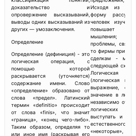
классификация понятий,
предложения, в
доказательство и
Исходя из этог
опровержение высказываний,
форму рассуж
выводы одних высказываний из
человек изучает
других — умозаключения.
повышает кул
мышления; Ес
Определение
проблемы, связан
то фирмы прибега
Определение (дефиниция) - это
сделкам - можн
логическая операция, с
следующей схемой
помощью которой
Логическая
раскрывается (уточняется)
(логическая пос
содержание имени. Слово
выражение, сох
«определение» образовано от
значение в любо
слова «предел». Латинский
независимо от ко
термин «definitio» происходит
логических пос
от слова «finis», что значит
выступать и дру
«граница», «конец чего-либо».
естественного язы
Таким образом, определяя то
«некоторые», «н
или иное имя (раскрывая его