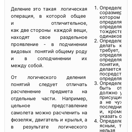
Определени
Деление это такая логическая
соразмерным,
операция, в которой общее
которо
опреде
и отличительное,
определяюще
как две стороны каждой вещи,
тождеств
одинаково ве
находят свое раздельное
Определен
проявление - в подчинении
делать круг
требуе
видовых понятий общему роду
определяем
и в соподчинении их
определялос
понятия, 
между собой.
делается по
посредством
От логического деления
определяемог
Определен
понятий следует отличать
быть отриц
расчленение предмета на
должно указы
присущие да
отдельные части. Например,
а не чуждые
цельное представление
последние д
и, кроме т
самолета можно расчленить на
указать очень
фюзеляж, двигатель и крылья, а
Определени
ясным, т. е.
в результате логического
нельзя п