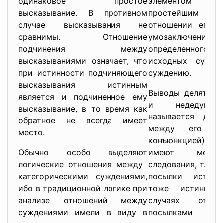
одинаковое простое
элементом р
высказывание. В противном
простейшим в
случае высказывания не
отношении его в
сравнимы. Отношение
умозаключение 
подчинения между
определенног
высказываниями означает, что
исходных сужде
при истинности подчиняющего
суждению.
высказывания истинным
Выводы делятся 
является и подчиненное ему
и недедукти
высказывание, в то время как
называется деду
обратное не всегда имеет
между его по
место.
конъюнкцией) и
Обычно особо выделяют
имеют место
логические отношения между
следования, т.е. в
категорическими суждениями,
посылки истинн
ибо в традиционной логике при
тоже истинно.
анализе отношений между
случаях отно
суждениями имели в виду в
посылками и 