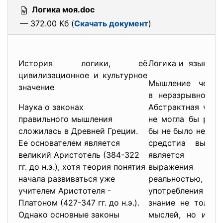
Логика моя.doc
— 372.00 Кб (
Скачать документ
)
История логики, её
Логика и язык.
цивилизационное и культурное
Мышление челов
значение
в неразрывной с
Наука о законах
Абстрактная чело
правильного мышления
не могла бы реал
сложилась в Древней Греции.
бы не было необх
Ее основателем является
средстиа выраж
великий Аристотель (384-322
является язы
гг. до н.э.), хотя теория понятия
выражения я
начала развиваться уже
реальностью, стр
учителем Аристотеля -
употребления ко
Платоном (427-347 гг. до н.э.).
знание не тольк
Однако основные законы
мыслей, но и об