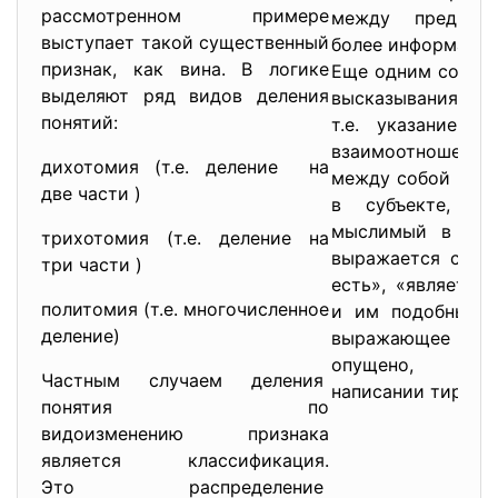
рассмотренном примере
между предмета
выступает такой существенный
более информативе
признак, как вина. В логике
Еще одним соста
выделяют ряд видов деления
высказывания яв
понятий:
т.е. указание н
взаимоотношен
дихотомия (т.е. деление на
между собой пре
две части )
в субъекте, и 
мыслимый в пред
трихотомия (т.е. деление на
выражается слова
три части )
есть», «является»
политомия (т.е. многочисленное
и им подобными.
деление)
выражающее связ
опущено, зам
Частным случаем деления
написании тире.
понятия по
видоизменению признака
является классификация.
Это распределение