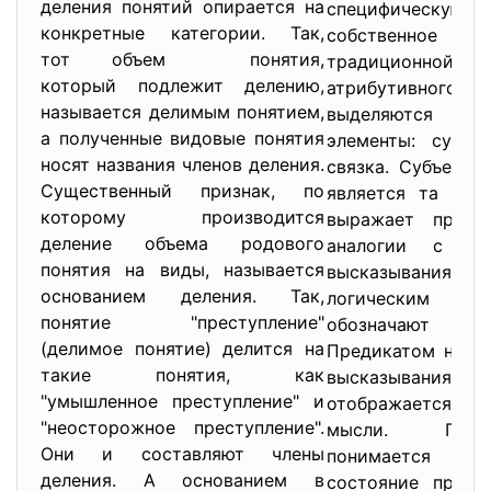
деления понятий опирается на
специфическую ф
конкретные категории. Так,
собственное 
тот объем понятия,
традиционной лог
который подлежит делению,
атрибутивного 
называется делимым понятием,
выделяются
а полученные видовые понятия
элементы: субъе
носят названия членов деления.
связка. Субъекто
Существенный признак, по
является та его 
которому производится
выражает предм
деление объема родового
аналогии с яз
понятия на виды, называется
высказывания ч
основанием деления. Так,
логическим п
понятие "преступление"
обозначают 
(делимое понятие) делится на
Предикатом назыв
такие понятия, как
высказывания
"умышленное преступление" и
отображается пр
"неосторожное преступление".
мысли. Под
Они и составляют члены
понимается с
деления. А основанием в
состояние предм