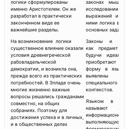
логики сформулированы
законах мышлен
именно Аристотелем. Он же
исследовани
разработал в практически
выражений и от
законченном виде ее
ними логика види
важнейшие разделы.
основных задач.
На возникновение логики
Законы и фор
существенное влияние оказали
как предмет изу
условия древнегреческой
будучи идеальны
рабовладельческой
приобретают 
демократии, и возникла она,
форму в языке 
прежде всего из практических
выявлены л
потребностей. В Элладе очень
специального ан
многие жизненно важные
контекстов.
вопросы решались гражданами
Языком в шир
совместно, на общих
называют люб
собраниях. Поэтому для
информационн
достижения успеха и в личных,
выполняющу
и в общественных делах
формирования