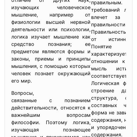
отличие от других наук,
правильным. О
изучающих человеческое
требований логи
мышление, например от
влечет за соб
физиологии высшей нервной
правильност
деятельности или психологии,
Правильность об
логика изучает мышление как
от истинност
средство познания; ее
Понятие и
предметом являются формы и
характеризует м
законы, приемы и принципы
отношении к дей
мышления, с помощью которых
мысль истинн
человек познает окружающий
соответствует де
его мир.
Логическая форм
строение данн
Вопросы,
структура, спо
связанные с познанием
составных часте
действительности, относятся к
форма не зависит
важнейшим вопросам
содержания, но с
философии. Поэтому логика,
и упорядочения э
изучающая познающее
содержания. Лог