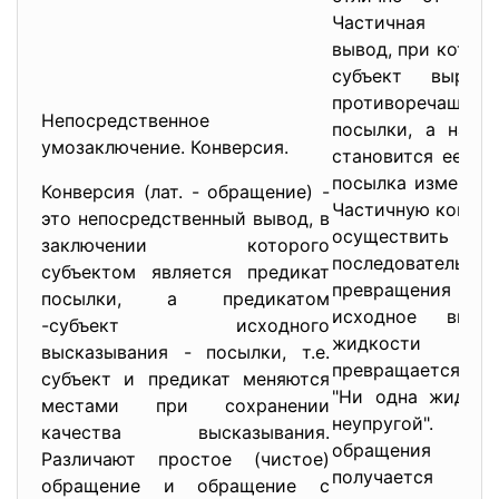
Частичная кон
вывод, при котор
субъект выража
противоречащ
Непосредственное
посылки, а на м
умозаключение. Конверсия.
становится ее су
посылка изменяет
Конверсия (лат. - обращение) -
Частичную контр
это непосредственный вывод, в
осуществи
заключении которого
последовательно
субъектом является предикат
превращения и о
посылки, а предикатом
исходное выска
-субъект исходного
жидкости упр
высказывания - посылки, т.е.
превращается в
субъект и предикат меняются
"Ни одна жидкос
местами при сохранении
неупругой". 
качества высказывания.
обращения 
Различают простое (чистое)
получается выс
обращение и обращение с