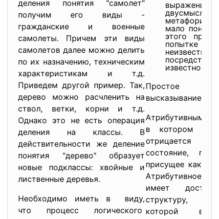
деления понятия "самолет"
выражениям
двусмысленн
получим его виды -
метафоричес
гражданские и военные
мало понятн
этого прави
самолеты. Причем эти виды
попытке сде
самолетов далее можно делить
неизвес
посредств
по их назначению, техническим
известного.
характеристикам и т.д.
Приведем другой пример. Так,
Простое ат
дерево можно расчленить на
высказывание и ег
ствол, ветки, корни и т.д.
Атрибутивным наз
Однако это не есть операция
в котором утве
деления на классы. В
отрицается с
действительности же деление
состояние, при
понятия "дерево" образует
присущее какому-
новые подклассы: хвойные и
Атрибутивное 
лиственные деревья.
имеет достат
Необходимо иметь в виду,
структуру, ка
что процесс логического
которой вып