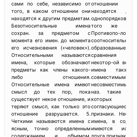
сами по себе, независимо от
отношении с
того, в каком отношении они
находятся дв
находятся к другим предметам.
однопорядковых 
Безотносительные имена
того же род
сохран. за предметом с
Противопо-лож
момента его имен. до момента
соотносител
его исчезновения («человек»).
образованные 
Относительными называются
сравнения ин
имена, которые обозначают
некотор-ой вел.
предметы как члены какого-
имена также
либо отношения.
совмест
Относительные имена имеют
несовместимыми.
смысл до тех пор, пока
наз. такие име
существует некое отношение, и
которых отс
теряют смысл, как только это
согласующиеся 
отношение разрушается. 5.
признаки. Несов
Четкими называются имена с
имена, в содер
ясным, точно определенным
имеются искл
содержанием и объемом.
друга признаки.