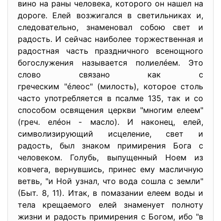
вино на раны человека, которого он нашел на
дороге. Елей возжигался в светильниках и,
следовательно, знаменовал собою свет и
радость. И сейчас наиболее торжественная и
радостная часть праздничного всенощного
богослужения называется полиелéем. Это
слово связано как с
греческим "éлеос" (милость), которое столь
часто употребляется в псалме 135, так и со
способом освящения церкви "многим елеем"
(греч. елéон - масло). И наконец, елей,
символизирующий исцеление, свет и
радость, был знаком примирения Бога с
человеком. Голубь, выпущенный Ноем из
ковчега, вернувшись, принес ему масличную
ветвь, "и Ной узнал, что вода сошла с земли"
(Быт. 8, 11). Итак, в помазании елеем воды и
тела крещаемого елей знаменует полноту
жизни и радость примирения с Богом, ибо "в