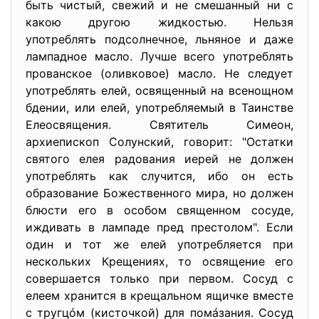
быть чистый, свежий и не смешанный ни с
какою другою жидкостью. Нельзя
употреблять подсолнечное, льняное и даже
лампадное масло. Лучше всего употреблять
прованское (оливковое) масло. Не следует
употреблять елей, освященный на всенощном
бдении, или елей, употребляемый в Таинстве
Елеосвящения. Святитель Симеон,
архиепископ Солунский, говорит: "Остатки
святого елея радования иерей не должен
употреблять как случится, ибо он есть
образование Божественного мира, но должен
блюсти его в особом священном сосуде,
иждивать в лампаде пред престолом". Если
один и тот же елей употребляется при
нескольких Крещениях, то освящение его
совершается только при первом. Сосуд с
елеем хранится в крещальном ящичке вместе
с тругцóм (кисточкой) для помáзания. Сосуд