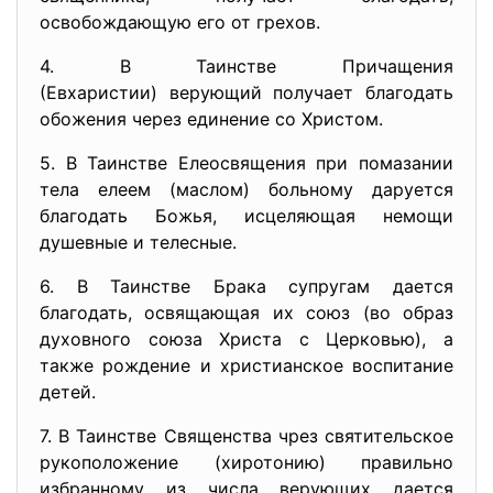
освобождающую его от грехов.
4. В Таинстве Причащения
(Евхаристии) верующий получает благодать
обожения через единение со Христом.
5. В Таинстве Елеосвящения при помазании
тела елеем (маслом) больному даруется
благодать Божья, исцеляющая немощи
душевные и телесные.
6. В Таинстве Брака супругам дается
благодать, освящающая их союз (во образ
духовного союза Христа с Церковью), а
также рождение и христианское воспитание
детей.
7. В Таинстве Священства чрез святительское
рукоположение (хиротoнию) правильно
избранному из числа верующих дается