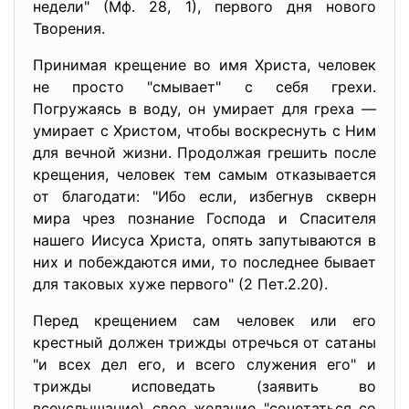
недели" (Мф. 28, 1), первого дня нового
Творения.
Принимая крещение во имя Христа, человек
не просто "смывает" с себя грехи.
Погружаясь в воду, он умирает для греха —
умирает с Христом, чтобы воскреснуть с Ним
для вечной жизни. Продолжая грешить после
крещения, человек тем самым отказывается
от благодати: "Ибо если, избегнув скверн
мира чрез познание Господа и Спасителя
нашего Иисуса Христа, опять запутываются в
них и побеждаются ими, то последнее бывает
для таковых хуже первого" (2 Пет.2.20).
Перед крещением сам человек или его
крестный должен трижды отречься от сатаны
"и всех дел его, и всего служения его" и
трижды исповедать (заявить во
всеуслышание) свое желание "сочетаться со