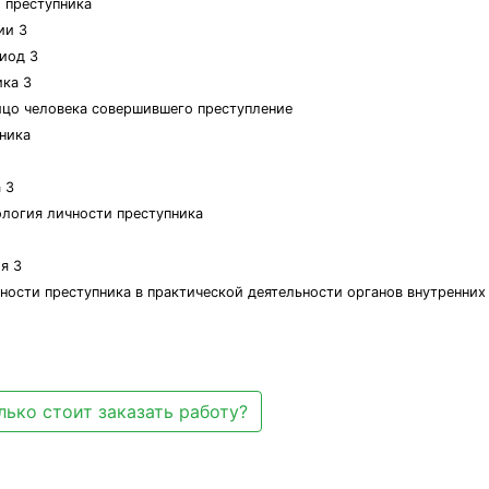
и преступника
ии 3
риод 3
ика 3
лицо человека совершившего преступление
ника
 3
ология личности преступника
я 3
чности преступника в практической деятельности органов внутренних
лько стоит заказать работу?