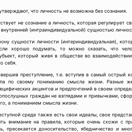
тверждают, что личность не возможна без сознания.
ствует не сознание а личность, которая регулирует 
е внутренней (интраиндивидуальной) сущностью личнос
рону сущности личности (интериндивидуальная), кото
если хорошо подумать, то можно сказать, что чел
убъект, который живя в обществе во взаимодействии
о себя.
овершив преступление, т.е. вступив в самый острый 
ипа по своему пониманию смысла жизни. Разные же 
ецифических акцентов и предпочтений в своем опреде
нопослушных граждан не взглядами и привычками, сф
го, а пониманием смысла жизни.
преступной среде также есть свои идеалы, свое предста
ить внимание на правила, которые очень схожи с п
, пресекается доносительство, ябедничество и мног