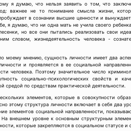
му я думаю, что нельзя заявить о том, что заклю
вод: важнее не то понимание смысла жизни, кото
 пробуждает в сознании высшие ценности и вынуждает
бе, я думаю, что ни одна мать не учила своего ребенка
 песенки, но все они пытались реализовать свои иде
им словом, жизнедеятельность человека - сознате
по моему мнению, сущность личности имеет два аспек
ичности и проявляется в ее социальной направленн
сти человека. Поэтому значительное число криминол
упность социально-психологических свойств и ка
ой средой по средствам практической деятельности.
нескольких элементов, которые в совокупности образ
сно этому структура личности включает в себя два ур
ание элементов социальной направленности, показыва
. На внешнем уровне к основным структурным элемен
ности, которые закрепляются в социальном статусе и 