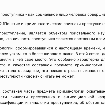
 преступника - как социальное лицо человека соверши
2.1Понятие и криминологические признаки преступник
преступление, является объектом пристального из
но, что личность преступника является составным эле
ологии, сформировавшийся к настоящему времени, н
более узком, то в более широком плане. В этой связи, 
аняли в ней свое место. Это особенно характерно д
сто в качестве составной предмета криминологии.
ия стало очевидным, что нельзя отрывать личность о
реступности «своей» считать не может.
к составная часть предмета криминологии охватыва
ости личности преступника и антисоциальной нап
лассификации и типологии преступников, об обстояте