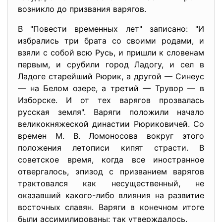
возникло до призвания варягов.
В "Повести временных лет" записано: "И
избрались три брата со своими родами, и
взяли с собой всю Русь, и пришли к словенам
первым, и срубили город Ладогу, и сел в
Ладоге старейший Рюрик, а другой — Синеус
— на Белом озере, а третий — Трувор — в
Изборске. И от тех варягов прозвалась
русская земля". Варяги положили начало
великокняжеской династии Рюриковичей. Со
времен М. В. Ломоносова вокруг этого
положения летописи кипят страсти. В
советское время, когда все иностранное
отвергалось, эпизод с призванием варягов
трактовался как несущественный, не
оказавший какого-либо влияния на развитие
восточных славян. Варяги в конечном итоге
были ассимилированы: так утверждалось.