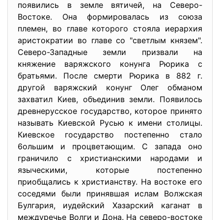
появились в земле вятичей, на Северо-
Востоке. Она формировалась из союза
племен, во главе которого стояла иерархия
аристократии во главе со "светлым князем".
Северо-Западные земли призвали на
княжение варяжского конунга Рюрика с
братьями. После смерти Рюрика в 882 г.
другой варяжский конунг Олег обманом
захватил Киев, объединив земли. Появилось
древнерусское государство, которое принято
называть Киевской Русью к имени столицы.
Киевское государство постепенно стало
6ольшим и процветающим. С запада оно
граничило с христианскими народами и
языческими, которые постепенно
приобщались к христианству. На востоке его
соседями были принявшая ислам Волжская
Булгария, иудейский Хазарский каганат в
междуречье Волги и Дона. На северо-востоке