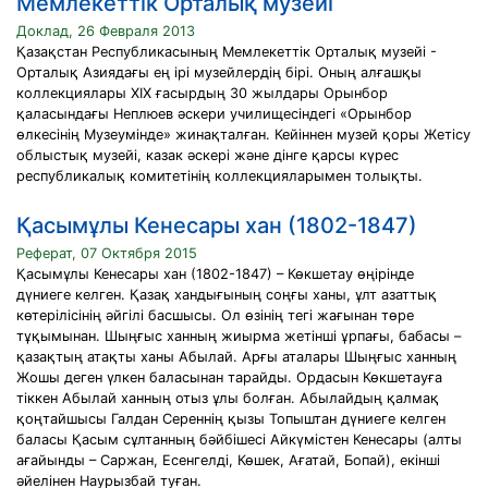
Мемлекеттік Орталық музейі
Доклад, 26 Февраля 2013
Қазақстан Республикасының Мемлекеттік Орталық музейі -
Орталық Азиядағы ең ірі музейлердің бірі. Оның алғашқы
коллекциялары XIX ғасырдың 30 жылдары Орынбор
қаласындағы Неплюев әскери училищесіндегі «Орынбор
өлкесінің Музеумінде» жинақталған. Кейіннен музей қоры Жетісу
облыстық музейі, казак әскері және дінге қарсы күрес
республикалық комитетінің коллекцияларымен толықты.
Қасымұлы Кенесары хан (1802-1847)
Реферат, 07 Октября 2015
Қасымұлы Кенесары хан (1802-1847) – Көкшетау өңірінде
дүниеге келген. Қазақ хандығының соңғы ханы, ұлт азаттық
көтерілісінің әйгілі басшысы. Ол өзінің тегі жағынан төре
тұқымынан. Шыңғыс ханның жиырма жетінші ұрпағы, бабасы –
қазақтың атақты ханы Абылай. Арғы аталары Шыңғыс ханның
Жошы деген үлкен баласынан тарайды. Ордасын Көкшетауға
тіккен Абылай ханның отыз ұлы болған. Абылайдың қалмақ
қоңтайшысы Галдан Сереннің қызы Топыштан дүниеге келген
баласы Қасым сұлтанның бәйбішесі Айкүмістен Кенесары (алты
ағайынды – Саржан, Есенгелді, Көшек, Ағатай, Бопай), екінші
әйелінен Наурызбай туған.