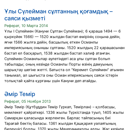
Ұлы Сүлейман сұлтанның қоғамдық –
саяси қызметі
Реферат, 10 Марта 2014
Ұлы I Сүлеймен (Кануни Сұлтан Сулейман); 6 қараша 1494 — 6
қыркүйек 1566) — 1520 жылдан бастап өмірінің соңына дейін,
яғни 1566 жылға дейін, басшылық еткен Османлы
империясының оныншы сұлтаны. 1520 жылдың 22 қарашасынан
бастап ел басқарып, 1538 жылдан бастап халиф атанған.
Сүлеймен Османлылар әулетіндегі аса ұлы сұлтан болып
табылады; оның кезінде Османлы Порты өзінің дамуының
шарықтау шегіне жетті. Батыста ол "Керемет Сүлеймен" атымен
танымал, ал шығыста оны Осман ипериясының саяси істерін
толықтай қайта құрғаны үшін Кануни деп атайды.
Әмір Темір
Реферат, 05 Ноября 2013
Әмір Темір (Құтбуддин Темір Гүркап, Темірлан) – қолбасшы,
мемлекет қайраткері. 1336 жылы Түркістанда туып, 1405 жылы
Самарқан қаласында жерленген. Барлас тайпасының биі
Тарағай бектің баласы. 1361 жылдан Қашқария уәлаятының
билеушісі болды. 1370 жылы Мауераннахрды алды. Жас кезінде