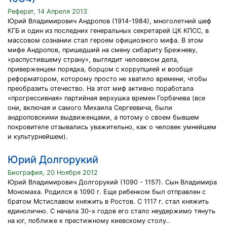
Реферат, 14 Апреля 2013
Юрий Владимирович Андропов (1914-1984), многолетний шеф
КГБ и один из последних генеральных секретарей ЦК КПСС, в
массовом сознании стал героем официозного мифа. В этом
мифе Андропов, пришедший на смену сибариту Брежневу,
«распустившему страну», выглядит человеком дела,
приверженцем порядка, борцом с коррупцией и вообще
реформатором, которому просто не хватило времени, чтобы
преобразить отечество. На этот миф активно поработала
«прогрессивная» партийная верхушка времен Горбачева (все
они, включая и самого Михаила Сергеевича, были
андроповскими выдвиженцами, а потому о своем бывшем
покровителе отзывались уважительно, как о человек умнейшем
и культурнейшем).
Юрий Долгорукий
Биография, 20 Ноября 2012
Юрий Владимирович Долгорукий (1090 - 1157). Сын Владимира
Мономаха. Родился в 1090 г. Еще ребенком был отправлен с
братом Мстиславом княжить в Ростов. С 1117 г. стал княжить
единолично. С начала 30-х годов его стало неудержимо тянуть
на юг, поближе к престижному киевскому столу..