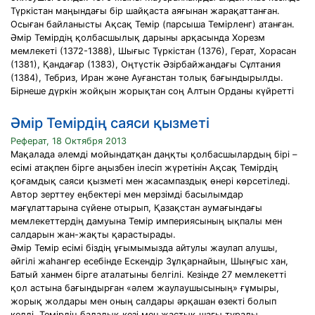
Түркістан маңындағы бір шайқаста аяғынан жарақаттанған.
Осыған байланысты Ақсақ Темір (парсыша Темірленг) атанған.
Әмір Темірдің қолбасшылық дарыны арқасында Хорезм
мемлекеті (1372-1388), Шығыс Түркістан (1376), Герат, Хорасан
(1381), Қандағар (1383), Оңтүстік Әзірбайжандағы Сұлтания
(1384), Тебриз, Иран және Ауғанстан толық бағындырылды.
Бірнеше дүркін жойқын жорықтан соң Алтын Орданы күйретті
Әмір Темірдің саяси қызметі
Реферат, 18 Октября 2013
Мақалада әлемді мойындатқан даңқты қолбасшылардың бірі –
есімі атақпен бірге аңызбен ілесіп жүретінін Ақсақ Темірдің
қоғамдық саяси қызметі мен жасампаздық өнері көрсетіледі.
Автор зерттеу еңбектері мен мерзімді басылымдар
мағұлаттарына сүйене отырып, Қазақстан аумағындағы
мемлекеттердің дамуына Темір империясының ықпалы мен
салдарын жан-жақты қарастырады.
Әмір Темір есімі біздің ұғымымызда айтулы жаулап алушы,
әйгілі жаһангер есебінде Ескендір Зұлқарнайын, Шыңғыс хан,
Батый ханмен бірге аталатыны белгілі. Кезінде 27 мемлекетті
қол астына бағындырған «әлем жаулаушысының» ғұмыры,
жорық жолдары мен оның салдары әрқашан өзекті болып
келді. Темірдің балалық кезі мен жастық шағы туралы