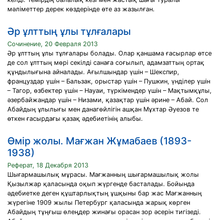
мәліметтер дерек көздерінде өте аз жазылған.
Әр ұлттың ұлы тұлғалары
Сочинение, 20 Февраля 2013
Әр ұлттың ұлы тұлғалары болады. Олар қаншама ғасырлар өтсе
де сол ұлттың мөрі секілді санаға соғылып, адамзаттың ортақ
құндылығына айналады. Ағылшындар үшін – Шекспир,
француздар үшін – Бальзак, орыстар үшін – Пушкин, үнділер үшін
– Тагор, өзбектер үшін – Науаи, түркімендер үшін – Мақтымқұлы,
әзербайжандар үшін – Низами, қазақтар үшін әрине – Абай. Сол
Абайдың ұлылығы мен данагөйлігін ашқан Мұхтар Әуезов те
өткен ғасырдағы қазақ әдебиетінің алыбы.
Өмір жолы. Мағжан Жұмабаев (1893-
1938)
Реферат, 18 Декабря 2013
Шығармашылық мұрасы. Мағжанның шығармашылық жолы
Қызылжар қаласында оқып жүргенде басталады. Бойында
әдебиетке деген құштарлықтың ұшқыны бар жас Мағжанның
жүрегіне 1909 жылы Петербург қаласында жарық көрген
Абайдың тұңғыш өлеңдер жинағы орасан зор әсерін тигізеді.