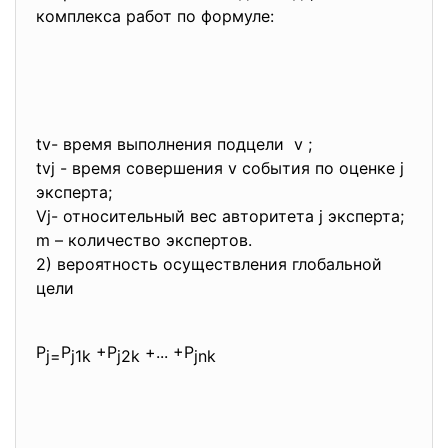
комплекса работ по формуле:
tv- время выполнения подцели v ;
tvj - время совершения v события по оценке j
эксперта;
Vj- относительный вес авторитета j эксперта;
m – количество экспертов.
2) вероятность осуществления глобальной
цели
P
P
+P
+... +P
j=
j1k
j2k
jnk