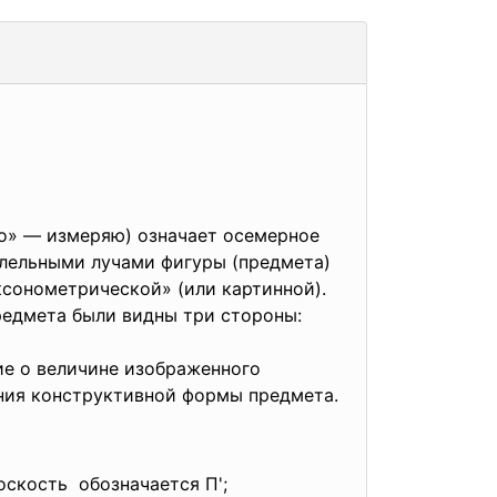
o» — измеряю) означает осемерное
ллельными лучами фигуры (предмета)
сонометрической» (или картинной).
редмета были видны три стороны:
ие о величине изображенного
ания конструктивной формы предмета.
скость обозначается П';