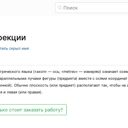
оекции
атель скрыл имя
греческого языка («ахоп» — ось; «metreo» — измеряю) означает осе
араллельными лучами фигуры (предмета) вместе с осями координат
инной). Обычно плоскость (или предмет) располагают так, чтобы н
я и левая (или правая).
ько стоит заказать работу?