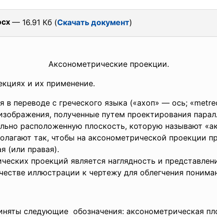
ocx
— 16.91 Кб (
Скачать документ
)
Аксонометрические проекции.
кциях и их применение.
 переводе с греческого языка («ахоп» — ось; «metre
изображения, полученные путем проектирования пара
ольно расположенную плоскость, которую называют «ак
полагают так, чтобы на аксонометрической проекции п
ая (или правая).
еских проекций является наглядность и представлен
ачестве иллюстрации к чертежу для облегчения поним
няты следующие обозначения: аксонометрическая пло