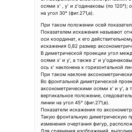
осями х' , у' и z'одинаковы (по 120°)
на угол 30° (фиг.271,а).
При таком положении осей показател
Показателем искажения называют отн
оси координат, к его действительном
искажения 0,82 размер аксонометриче
В диметрической проекции угол между
осями х' и у', а также z' и у'одинако
ось х' наклонена к горизонтальной линии
При таком наклоне аксонометрических о
Во фронтальной диметрической проекц
аксонометрическими осями х' и у', а 
вертикальное положение, следовательн
линии на угол 45° (фиг.271,в).
Показатели искажения по аксонометрич
Такую фронтальную диметрическую про
изменения очертания фигур, располо
Для сравнения изображений, выполне