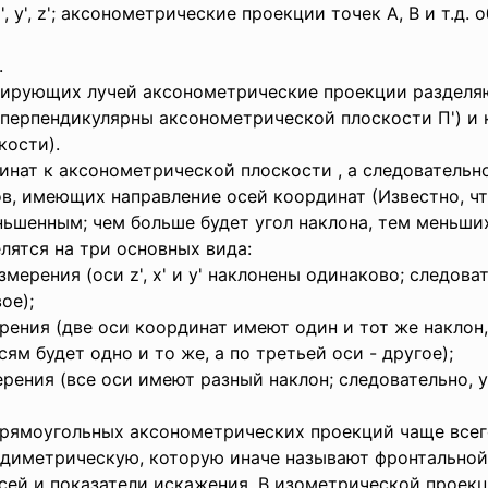
у', z'; аксонометрические проекции точек A, В и т.д. об
й.
тирующих лучей аксонометрические проекции разделяю
перпендикулярны аксонометрической плоскости П') и
кости).
инат к аксонометрической плоскости , а следовательн
в, имеющих направление осей координат (Известно, чт
ньшенным; чем больше будет угол наклона, тем меньших
лятся на три основных вида:
измерения (оси z', х' и у' наклонены одинаково; следов
вое);
ерения (две оси координат имеют один и тот же наклон,
м будет одно и то же, а по третьей оси - другое);
мерения (все оси имеют разный наклон; следовательно
прямоугольных аксонометрических проекций чаще все
- диметрическую, которую иначе называют фронтально
сей и показатели искажения. В изометрической прое