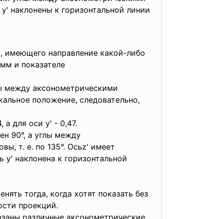
'и у' наклонены к горизонтальной линии
, имеющего направление какой-либо
 мм и показателе
глы между аксонометрическими
тикальное положение, следовательно,
а для оси у' - 0,47.
н 90°, а углы между
, т. е. по 135°. Осьz' имеет
ь у' наклонена к горизонтальной
ять тогда, когда хотят показать без
ости проекций.
казаны различные аксонометрические