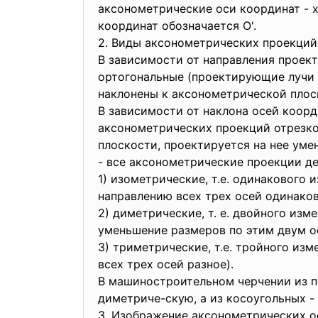
аксонометрические оси координат - х', 
координат обозначается О'.
2. Виды аксонометрических проекци
В зависимости от направления проек
ортогональные (проектирующие лучи 
наклонены к аксонометрической плос
В зависимости от наклона осей коорд
аксонометрических проекций отрезко
плоскости, проектируется на нее уме
- все аксонометрические проекции де
1) изометрические, т.е. одинакового 
направлению всех трех осей одинако
2) диметрические, т. е. двойного изм
уменьшение размеров по этим двум ося
3) триметрические, т.е. тройного из
всех трех осей разное).
В машиностроительном черчении из 
диметриче-скую, а из косоугольных 
3. Изображение аксонометрических о