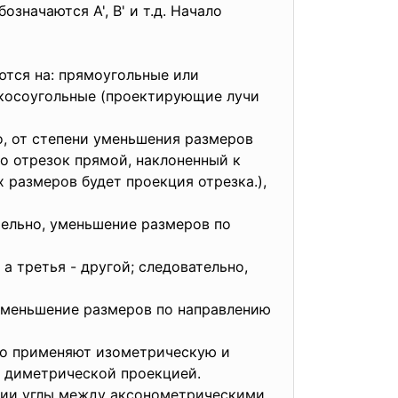
означаются А', В' и т.д. Начало
тся на: прямоугольные или
 косоугольные (проектирующие лучи
о, от степени уменьшения размеров
о отрезок прямой, наклоненный к
 размеров будет проекция отрезка.),
ательно, уменьшение размеров по
 а третья - другой; следовательно,
, уменьшение размеров по направлению
го применяют изометрическую и
й диметрической проекцией.
кции углы между аксонометрическими