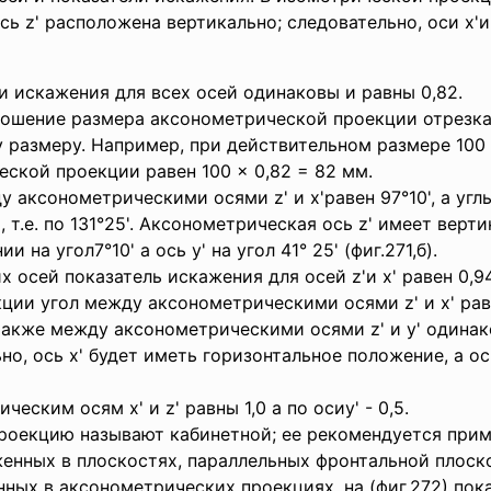
; ось z' расположена вертикально; следовательно, оси х
и искажения для всех осей одинаковы и равны 0,82.
ошение размера аксонометрической проекции отрезка
у размеру. Например, при действительном размере 100
ской проекции равен 100 × 0,82 = 82 мм.
 аксонометрическими осями z' и х'равен 97°10', а у
вы, т.е. по 131°25'. Аксонометрическая ось z' имеет вер
 на угол7°10' а ось у' на угол 41° 25' (фиг.271,б).
сей показатель искажения для осей z'и х' равен 0,94, 
ии угол между аксонометрическими осями z' и х' раве
также между аксонометрическими осями z' и y' одинаковы
о, ось х' будет иметь горизонтальное положение, а ос
еским осям х' и z' равны 1,0 а по осиу' - 0,5.
екцию называют кабинетной; ее рекомендуется примен
женных в плоскостях, параллельных фронтальной плоск
нных в аксонометрических проекциях, на (фиг.272) по