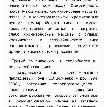
альпинотипных комплексах Офиолитового
пояса. Максимально хромитоносные массивы
пояса с высокохромистыми хромитовыми
рудами кемпирсайского типа не имеют
комплементарных россыпей, и, напротив,
слабо хромитоносные массивы с рудами
кракинского и верхнейвинского типа
сопровождаются россыпями осмистого
иридия и комплексными россыпями.
Третий по значению и способности к
россыпеобразованию –
малдинский тип золото-
платино-
палладиевых руд (Ю.А.Волченко и др., 1994;
1998), постоянно сопровождающийся
комплексными палладиево-
золотыми россыпями,
впервые выявленными
в Косью-Кожимском районе на западном
склоне Приполярного Урала (А.А.Малюгин,