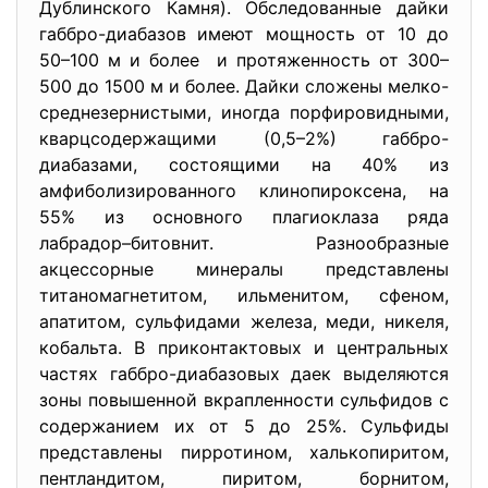
Дублинского Камня). Обследованные дайки
габбро-диабазов имеют мощность от 10 до
50–100 м и более и протяженность от 300–
500 до 1500 м и более. Дайки сложены мелко-
среднезернистыми, иногда порфировидными,
кварцсодержащими (0,5–2%) габбро-
диабазами, состоящими на 40% из
амфиболизированного клинопироксена, на
55% из основного плагиоклаза ряда
лабрадор–битовнит. Разнообразные
акцессорные минералы представлены
титаномагнетитом, ильменитом, сфеном,
апатитом, сульфидами железа, меди, никеля,
кобальта. В приконтактовых и центральных
частях габбро-диабазовых даек выделяются
зоны повышенной вкрапленности сульфидов с
содержанием их от 5 до 25%. Сульфиды
представлены пирротином, халькопиритом,
пентландитом, пиритом, борнитом,