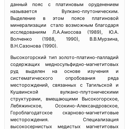
данный пояс с платиновым оруденением
называется Вулкано-плутоническим.
Выделение в этом поясе платиновой
минерализации стало возможным благодаря
исследованиям Л.А.Амосова (1989), Ю.А.
Волченко (1988, 1990), В.В.Мурзина,
В.Н.Сазонова (1990).
Высокогорский тип золото-платино-палладий
содержащих медносульфидно-магнетитовых
руд выделен на основе изучения и
систематического опробования ряда
месторождений, связанных с Тагильской и
Кушвинской вулкано-плутоническими
структурами, вмещающими Высокогорское,
Лебяжинское, Осокино-Александровское,
Гороблагодатское скарново-магнетитовые
месторождения. Специализация
высокосернистых медистых магнетитовых