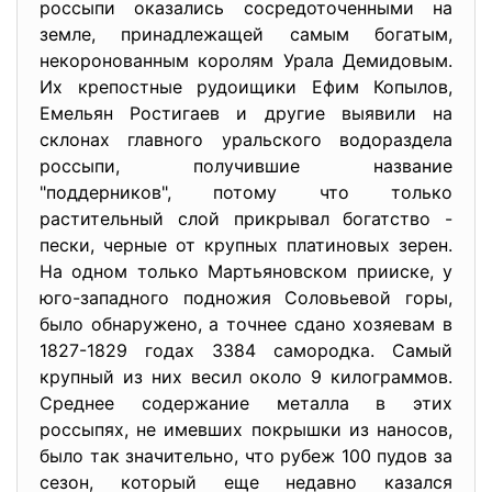
россыпи оказались сосредоточенными на
земле, принадлежащей самым богатым,
некоронованным королям Урала Демидовым.
Их крепостные рудоищики Ефим Копылов,
Емельян Ростигаев и другие выявили на
склонах главного уральского водораздела
россыпи, получившие название
"поддерников", потому что только
растительный слой прикрывал богатство -
пески, черные от крупных платиновых зерен.
На одном только Мартьяновском прииске, у
юго-западного подножия Соловьевой горы,
было обнаружено, а точнее сдано хозяевам в
1827-1829 годах 3384 самородка. Самый
крупный из них весил около 9 килограммов.
Среднее содержание металла в этих
россыпях, не имевших покрышки из наносов,
было так значительно, что рубеж 100 пудов за
сезон, который еще недавно казался