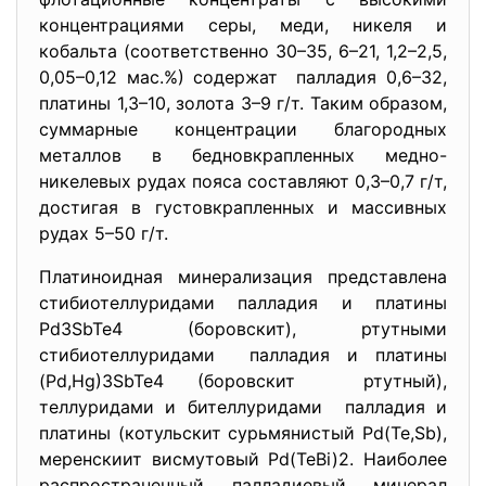
концентрациями серы, меди, никеля и
кобальта (соответственно 30–35, 6–21, 1,2–2,5,
0,05–0,12 мас.%) содержат палладия 0,6–32,
платины 1,3–10, золота 3–9 г/т. Таким образом,
суммарные концентрации благородных
металлов в бедновкрапленных медно-
никелевых рудах пояса составляют 0,3–0,7 г/т,
достигая в густовкрапленных и массивных
рудах 5–50 г/т.
Платиноидная минерализация
представлена
стибиотеллуридами палладия и платины
Pd3SbTe4 (боровскит), ртутными
стибиотеллуридами палладия и платины
(Pd,Hg)3SbTe4 (боровскит ртутный),
теллуридами и бителлуридами палладия и
платины (котульскит сурьмянистый Pd(Te,Sb),
меренскиит висмутовый Pd(TeBi)2. Наиболее
распространенный палладиевый минерал