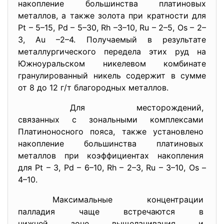
накопление большинства платиновых
металлов, а также золота при кратности для
Pt – 5–15, Pd – 5–30, Rh –3–10, Ru – 2–5, Os – 2–
3, Au –2–4. Получаемый в результате
металлургического передела этих руд на
Южноуральском никелевом комбинате
гранулированный никель содержит в сумме
от 8 до 12 г/т благородных металлов.
Для месторождений,
связанных с зональными
комплексами
Платиноносного пояса, также
установлено
накопление большинства
платиновых
металлов при коэффициентах
накопления
для Pt – 3, Pd – 6–10, Rh – 2–3, Ru – 3–10, Os –
4–10.
Максимальные концентрации
палладия чаще встречаются в
нижней зоне выщелачивания и