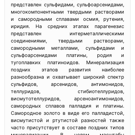
представлен сульфидами, сульфоарсенидами,
многокомпонентными твердыми растворами
и самородными сплавами осмия, рутения,
иридия. На средних этапах парагенезис
представлен интерметаллическими
соединениями, твердыми растворами,
самородными металлами, сульфидами и
сульфоарсенидами платины, родия и
тугоплавких платиноидов. Минерализация
поздних этапов развития наиболее
разнообразна и охватывает широкий спектр
сульфидов, арсенидов, антимонидов,
теллуридов, стибиотеллуридов,
висмутотеллуридов, арсеноантимонидов,
самородных сплавов палладия и платины.
Самородное золото в виде его палладистой,
висмутистой и ртутистой разностей также
часто присутствует в составе поздних типов
минерализации. В целом масштабы