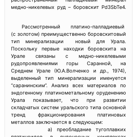
медно-никелевых руд – боровскит Pd3SbTe4.
Рассмотренный платино-
палладиевый
(с золотом) преимущественно
боровскитовый
тип минерализации новый для Урала.
Поскольку первые находки боровскита на
Урале связаны с медно-никелевыми
рудопроявлениями горы Саранной, на
Среднем Урале (Ю.А.Волченко и др., 1974),
выделенный тип минерализации именуется
“саранинским”. Анализ всех материалов по
эндогенному платинометальному оруденению
Урала показывает, что при развитии
складчатых систем уральского типа основной
тренд фракционирования платиновых
металлов заключается в следующем:
а) преобладание тугоплавких
платиноидов в рудоносных комплексах