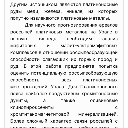
Другим источником являются платиноносные
руды меди, железа, никеля, из которых
попутно извлекаются платиновые металлы.
Для научного прогнозирования ареалов
россыпей платиновых металлов на Урале в
первую очередь необходим анализ
мафитовых и мафит-ультрамафитовых
комплексов в отношении россыпеобразующей
способности слагающих их горных пород и
руд. В этой работе предпринята попытка
оценить потенциальную россыпеобразующую
способность всех платиноносных
месторождений Урала. Для Платиноносного
пояса наиболее продуктивны хромитоносные
дуниты, а также оливиновые
клинопироксениты с
хромтитаномагнетитовой минерализацией.
Более сложный характер связи россыпей с
коренными источниками наблюдается в