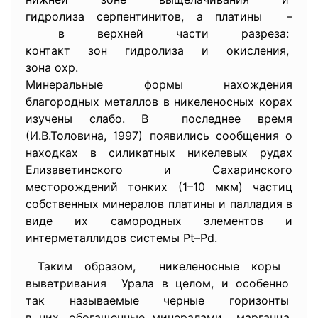
гидролиза серпентинитов, а
платины –
в верхней части разреза:
контакт зон гидролиза и
окисления,
зона охр.
Минеральные формы нахождения
благородных металлов в никеленосных корах
изучены слабо. В последнее время
(И.В.Толовина, 1997) появились сообщения о
находках в силикатных никелевых рудах
Елизаветинского и Сахаринского
месторождений тонких (1–10 мкм) частиц
собственных минералов платины и палладия в
виде их самородных элементов и
интерметаллидов системы Pt–Pd.
Таким образом, никеленосные коры
выветривания Урала в целом, и особенно
так называемые черные
горизонты
в них, обогащенные минералами марганца,