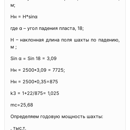
м;
Нн = Н*sinα
где α – угол падения пласта, 18;
Н – наклонная длина поля шахты по падению,
м ;
Sin α = Sin 18 = 3,09
Нн = 2500*3,09 = 7725;
Нн = 2500*0,35=875
k3 = 1+22/875= 1,025
mc=25,68
Определяем годовую мощность шахты:
, тыс.т.