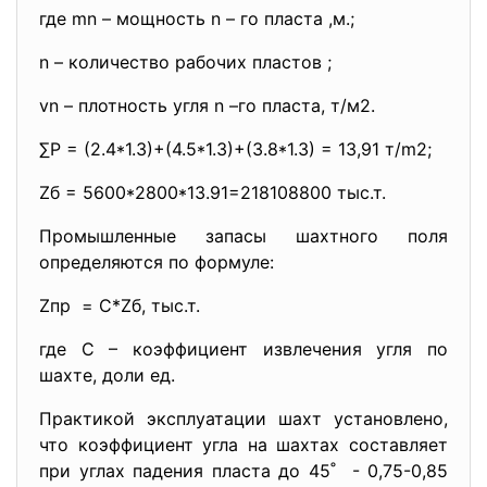
где mn – мощность n – го пласта ,м.;
n – количество рабочих пластов ;
vn – плотность угля n –го пласта, т/м2.
∑Р = (2.4*1.3)+(4.5*1.3)+(3.8*1.3) = 13,91 т/m2;
Zб = 5600*2800*13.91=218108800 тыс.т.
Промышленные запасы шахтного поля
определяются по формуле:
Zпр = C*Zб, тыс.т.
где С – коэффициент извлечения угля по
шахте, доли ед.
Практикой эксплуатации шахт установлено,
что коэффициент угла на шахтах составляет
при углах падения пласта до 45˚ - 0,75-0,85