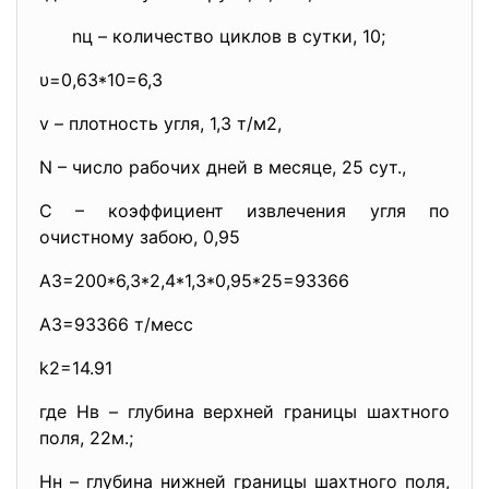
nц – количество циклов в сутки, 10;
υ=0,63*10=6,3
v – плотность угля, 1,3 т/м2,
N – число рабочих дней в месяце, 25 сут.,
С – коэффициент извлечения угля по
очистному забою, 0,95
А3=200*6,3*2,4*1,3*0,95*25=
93366
А3=93366 т/месс
k2=14.91
где Нв – глубина верхней границы шахтного
поля, 22м.;
Нн – глубина нижней границы шахтного поля,