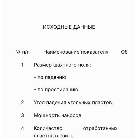
ИСХОДНЫЕ ДАННЫЕ
№ п/п
Наименование показателя
Обозн
1
Размер шахтного поля:
- по падению
Н
- по простиранию
S
2
Угол падения угольных пластов
d
3
Мощность наносов
H
4
Количество отработанных
n
пластов в свите