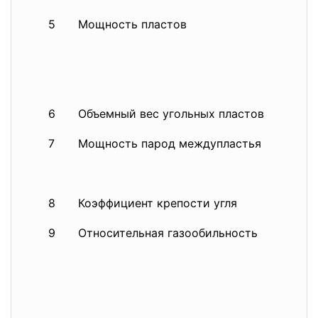
5
Мощность пластов
m
m
m
6
Объемный вес угольных пластов
y
7
Мощность парод междупластья
a1
a
8
Коэффициент крепости угля
f
9
Относительная газообильность
q