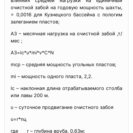
влияния средней нагрузки на единичный
очистной забой на годовую мощность шахты,
= 0,0016 для Кузнецкого бассейна с пологим
залеганием пластов;
А3 – месячная нагрузка на очистной забой ,т/
мес ;
A3=lc*υ*mi*v*C*N
mср – средняя мощность угольных пластов;
mi – мощность одного пласта, 2,2.
lc – наклонная длина отрабатываемого столба
или лавы 200 м.
υ – суточное продвигание очистного забоя
υ=r*nц
где r – глубина вруба, 0,63м;