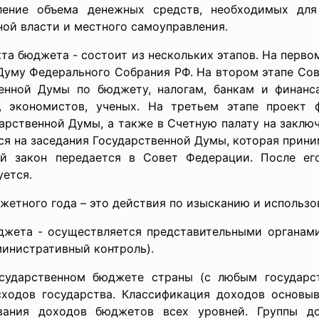
ление объема денежных средств, необходимых для 
ной власти и местного самоуправления.
та бюджета - состоит из нескольких этапов. На перв
Думу Федерального Собрания РФ. На втором этапе Со
венной Думы по бюджету, налогам, банкам и финанс
, экономистов, ученых. На третьем этапе проект 
дарственной Думы, а также в Счетную палату на заклю
я на заседания Государственной Думы, которая прини
ый закон передается в Совет Федерации. После ег
уется.
джетного года – это действия по изысканию и использ
джета - осуществляется представительными органами
министративный контроль).
сударственном бюджете страны (с любым государст
ходов государства. Классификация доходов основыв
ания доходов бюджетов всех уровней. Группы до