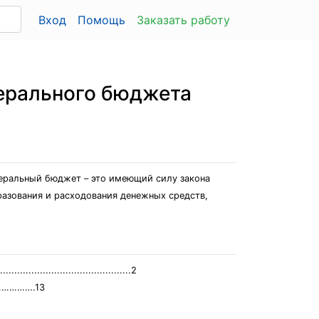
Вход
Помощь
Заказать работу
дерального бюджета
деральный бюджет – это имеющий силу закона
разования и расходования денежных средств,
.....................................2
…………….13