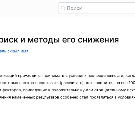
риск и методы его снижения
тель скрыл имя
анизаций при¬ходится принимать в условиях неопределенности, когд
которых сложно предсказать (рассчитать), как говорится, на все 1
й и факторов, приводящих к положительному или отрицательному и
учения намеченных результатов особенно стал проявляться в услови