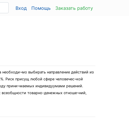
Вход
Помощь
Заказать работу
а необходи¬мо выбирать направление действий из
00%. Риск присущ любой сфере человечес¬кой
сходу прини¬маемых индивидуумами решений.
ях всеобщности товарно-денежных отноше¬ний,