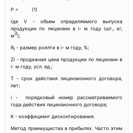
P
=
(1)
где V
- объем определяемогo выпуска
продукции по лицензии в i- м гoдy (шт., кг,
3
м
);
R
- размер роялти в i- м гoду, %;
i
Zi - продажная цена продукции по лицензии в
i- м гoду, усл. ед.;
Т - срок действия лицензионногo догoвора,
лет;
i - порядковый номер рассматриваемого
гoда действия лицензионногo договора;
К
- коэффициент дисконтирования.
Метод преимущества в прибылях. Часто этим