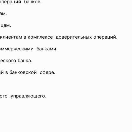
операций банков.
ам.
ицам.
 клиентам в комплексе доверительных операций.
оммерческими банками.
ческого
банка.
ий в
банковской сфере.
ного управляющего.