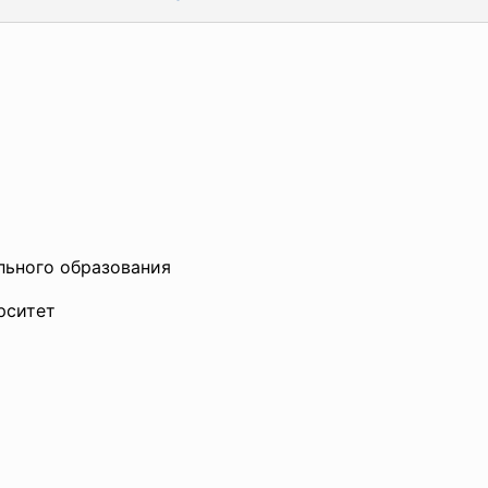
льного
образования
рситет