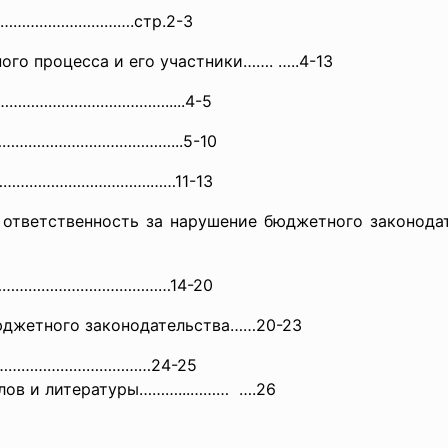
……………………
……….стр.2-3
го процесса и его участники……. …..4-13
……………………………………….....4-
5
са……………………………………...5-10
са……………………………….……11-13
и ответственность за нарушение бюджетного зако
а…………………………………………14-20
бюджетного законодательства……20-23
……………………
……………24-25
лов и литературы………...……… ….26