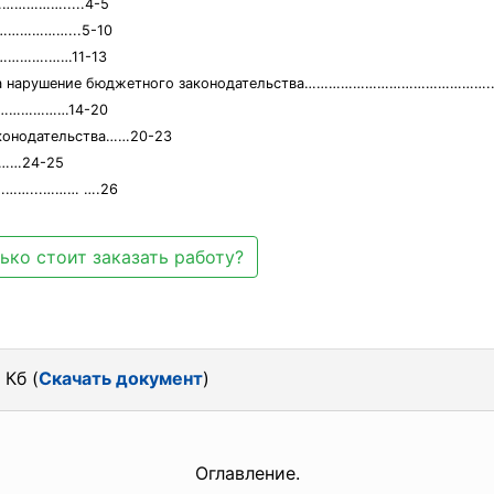
…………….....4-5
………………...5-10
…………….……11-13
ь за нарушение бюджетного законодательства………………………………………..
…………………14-20
аконодательства……20-23
…24-25
ы………...……… ….26
ько стоит заказать работу?
 Кб (
Скачать документ
)
Оглавление.