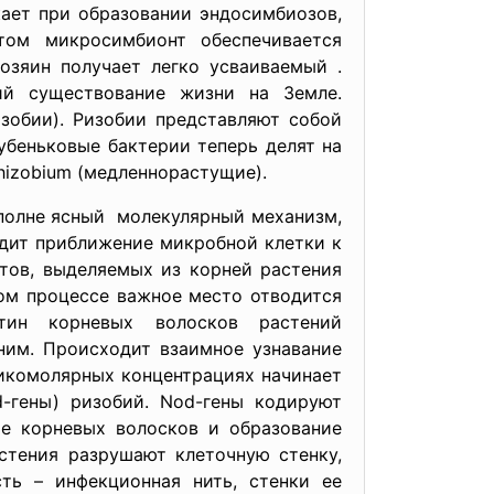
ает при образовании эндосимбиозов,
том микросимбионт обеспечивается
озяин получает легко усваиваемый
.
ий существование жизни на Земле.
зобии). Ризобии представляют собой
убеньковые бактерии теперь делят на
rhizobium (медленнорастущие).
полне ясный молекулярный механизм,
дит приближение микробной клетки к
ктов, выделяемых из корней растения
ом процессе важное место отводится
ктин корневых волосков растений
ним. Происходит взаимное узнавание
пикомолярных концентрациях начинает
-гены) ризобий. Nod-гены кодируют
ие корневых волосков и образование
стения разрушают клеточную стенку,
ть – инфекционная нить, стенки ее