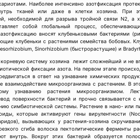
ариотами. Наиболее интенсивно азотфиксация протек
нутрь тканей или даже в клетки хозяина. При э
й, необходимой для разрыва тройной связи N2, а х
ставляет собой глобальный процесс, обеспечивающ
азотфиксацию вносят клубеньковыми бактериями (ри
ющие клубеньки с растениями семейства бобовых. Кл
Mesorhizobium, Sinorhizobium (быстрорастущие) и Brady
 корневую систему хозяина лежит сложнейший и не в
отической фиксации азота. На первом этапе происхо
редвигаться в ответ на узнавание химических проду
ое взаимодействие микроорганизма с растением. В эт
ному узнаванию растения микроорганизмом. Ле
левод поверхности бактерий и прочно связывается с 
нию симбиотической системы. Растение в нано- или 
оиды, которые активируют гены вирулентности (Nod
аридов), вызывающих у растения-хозяина скручиван
езкого сгиба волоска пектолитические ферменты ра
ют внутрь. Вокруг этих бактерий образуется полос