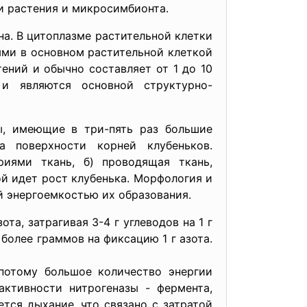
и растения и микросимбионта.
а. В цитоплазме растительной клетки
ми в основном растительной клеткой
ений и обычно составляет от 1 до 10
и являются основной структурно-
, имеющие в три-пять раз большие
 поверхности корней клубеньков.
иями ткань, б) проводящая ткань,
й идет рост клубенька. Морфология и
й энергоемкостью их образования.
а, затрагивая 3-4 г углеводов на 1 г
более граммов на фиксацию 1 г азота.
потому большое количество энергии
активности нитрогеназы - фермента,
тся дыхание, что связано с затратой