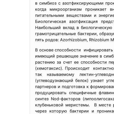
в симбиоз с азотфиксирующими прок
когда микроорганизм проникает в
питательными веществами и энергие
Биологическая азотфиксация пред
Наибольший вклад в биологическую 
грамотрицательные бактерии, образу
пять родов: Azorhizobium, Rhizobium 
В основе способности инфицировать
имеющий решающее значение в симби
растению за счет ее способности пе
(хемотаксис). Происходит контактн
так называемому лектин-углевод
(углеводузнающий белок) узнает уг
партнеров и подготовка к формирова
продуцировать специфичные флавин
синтез Nod-факторов (липоолигосах
клубеньковой меристемы. В месте р
через которую бактерии и проника