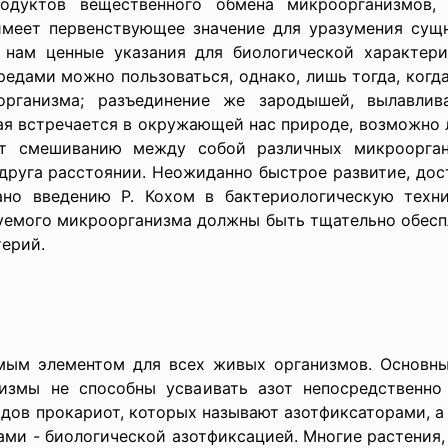
одуктов вещественного обмена микроорганизмов,
имеет первенствующее значение для уразумения сущн
 нам ценные указания для биологической характер
редами можно пользоваться, однако, лишь тогда, ког
организма; разъединение же зародышей, вылавли
ая встречается в окружающей нас природе, возможно 
ует смешиванию между собой различных микроорган
друга расстоянии. Неожиданно быстрое развитие, дос
ано введению Р. Кохом в бактериологическую техн
уемого микроорганизма должны быть тщательно обесп
терий.
мым элементом для всех живых организмов. Основны
измы не способны усваивать азот непосредственно
идов прокариот, которых называют азотфиксаторами, а
ами - биологической азотфиксацией. Многие растения