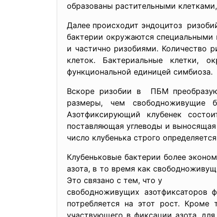
образованы растительными клетками,
Далее происходит эндоцитоз ризобий
бактерии окружаются специальными 
и частично ризобиями. Количество р
клеток. Бактериальные клетки, 
функциональной единицей симбиоза.
Вскоре ризобии в ПБМ преобразую
размеры, чем свободноживущие б
Азотфиксирующий клубенек состои
поставляющая углеводы и выносящая 
число клубенька строго определяетс
Клубеньковые бактерии более экономн
азота, в то время как свободноживущ
Это связано с тем, что у
свободноживущих азотфиксаторов ф
потребляется на этот рост. Кроме 
участвующего в фиксации азота, для