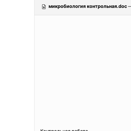
микробиология контрольная.doc
—