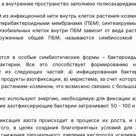
 а внутреннее пространство заполнено полисахаридам
 из инфекционной нити внутрь клеток растения-хозяин
перибактероидными мембранами (ПБМ), синтезируемы
изобиальных клеток внутри ПБМ зависит от вида раст
окруженные общей ПБМ, называются симбиосомой 
тся в особые симбиотические формы – бактероиды
актерии. Все это способствует формированию на
т из следующих частей: а) инфицированная бактер
продукты азотфиксации, в) меристема, за счет которо
я растением-хозяином, что возможно связано с большо
о используют энергию, необходимую для фиксации азот
ие азотфиксирующие бактерии затрачивают 50 - 100 и 
иксация азота происходит в процессе их роста, и 
того, в целях создания благоприятных условий для 
 снижения парциального давления кислорода усиливае