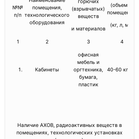
Наименование
горючих
(объем) в
№№
помещения,
(взрывчатых)
помещении,
п/п
технологического
веществ
оборудования
(кг, л, м3)
и материалов
1
2
3
4
офисная
мебель и
Кабинеты
оргтехника,
40-60 кг/м2
бумага,
пластик
Наличие АХОВ, радиоактивных веществ в
помещениях, технологических установках