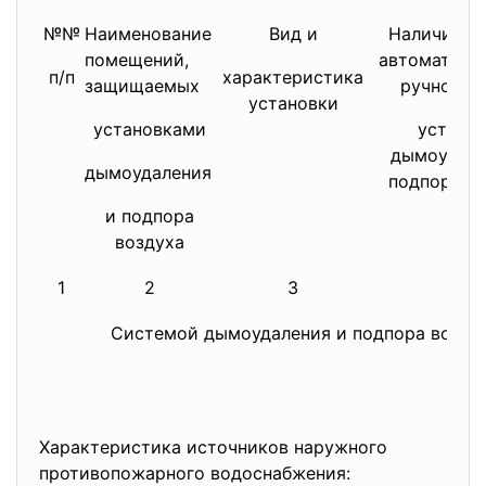
№№
Наименование
Вид и
Наличие и
помещений,
автоматиче
п/п
характеристика
защищаемых
ручного п
установки
установками
устано
дымоудале
дымоудаления
подпора в
и подпора
воздуха
1
2
3
4
Системой дымоудаления и подпора воздух
Характеристика источников наружного
противопожарного водоснабжения: