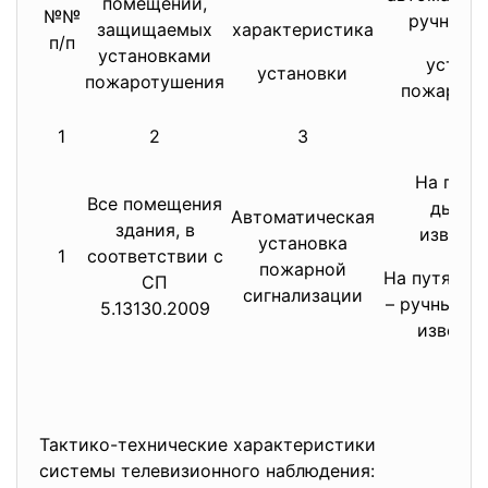
помещений,
№№
ручного 
защищаемых
характеристика
п/п
установками
устано
установки
пожаротушения
пожароту
1
2
3
4
На пото
Все помещения
дымов
Автоматическая
здания, в
извеща
установка
1
соответствии с
пожарной
На путях э
СП
сигнализации
– ручные п
5.13130.2009
извещат
Тактико-технические характеристики
системы телевизионного наблюдения: