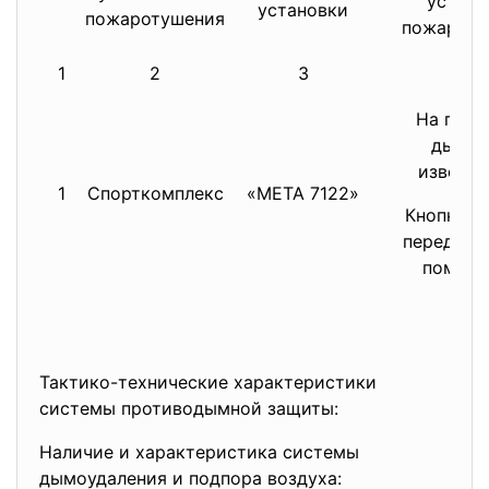
устано
установки
пожаротушения
пожароту
1
2
3
4
На пото
дымов
извещат
1
Спорткомплекс
«МЕТА 7122»
Кнопка з
перед вх
помеще
Тактико-технические характеристики
системы противодымной защиты:
Наличие и характеристика системы
дымоудаления и подпора воздуха: