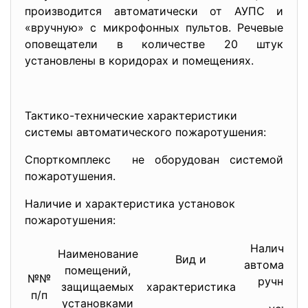
производится автоматически от АУПС и
«вручную» с микрофонных пультов. Речевые
оповещатели в количестве 20 штук
установлены в коридорах и помещениях.
Тактико-технические характеристики
системы автоматического пожаротушения:
Спорткомплекс не оборудован системой
пожаротушения.
Наличие и характеристика установок
пожаротушения:
Наличие и
Наименование
Вид и
автоматиче
помещений,
№№
ручного 
защищаемых
характеристика
п/п
установками