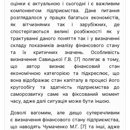
оцінки є актуальною і сьогодні і є важливим
компонентом підприємства. Дане питання
розглядалося у працях багатьох економістів,
як вітчизняних так і зарубіжних, де
спостерігаються великі розбіжності як у
трактуванні даного поняття так і у визначенні
складу показників аналізу фінансового стану
та їх критичних значень. Особливість
визначення Савицької Г.В. [7] полягає в тому,
що автор визнає фінансовий стан
економічною категорією та підкреслює, що
вона відображає стан капіталу в процесі його
кругообігу та здатність підприємства до
саморозвитку саме на фіксований момент
часу, адже далі ситуація може бути іншою.
Доволі вагомим, але дещо суперечливим
є визначення фінансового стану
підприємства,
що наводять Чумаченко М.Г. [7] та інші, адже