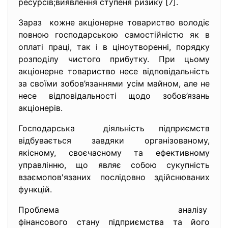
ресурсів;виявлення ступеня ризику [7].
Зараз кожне акціонерне товариство володіє
повною господарською самостійністю як в
оплаті праці, так і в ціноутворенні, порядку
розподілу чистого прибутку. При цьому
акціонерне товариство несе відповідальність
за своїми зобов’язаннями усім майном, але не
несе відповідальності щодо зобов’язань
акціонерів.
Господарська діяльність підприємств
відбувається завдяки організованому,
якісному, своєчасному та ефективному
управлінню, що являє собою сукупність
взаємопов'язаних послідовно здійснюваних
функцій.
Проблема аналізу
фінансового стану підприємства та його