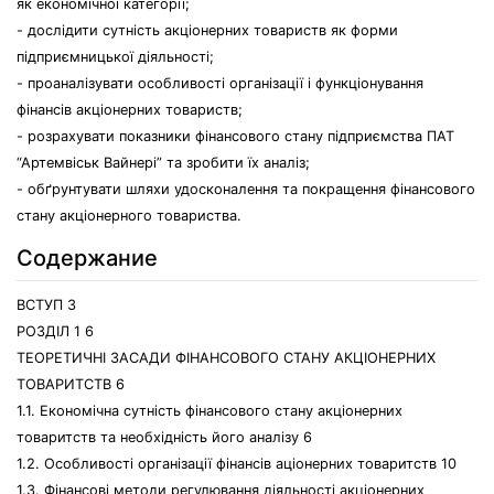
як економічної категорії;
- дослідити сутність акціонерних товариств як форми
підприємницької діяльності;
- проаналізувати особливості організації і функціонування
фінансів акціонерних товариств;
- розрахувати показники фінансового стану підприємства ПАТ
“Артемвіськ Вайнері” та зробити їх аналіз;
- обґрунтувати шляхи удосконалення та покращення фінансового
стану акціонерного товариства.
Содержание
ВСТУП 3
РОЗДІЛ 1 6
ТЕОРЕТИЧНІ ЗАСАДИ ФІНАНСОВОГО СТАНУ АКЦІОНЕРНИХ
ТОВАРИТСТВ 6
1.1. Економічна сутність фінансового стану акціонерних
товаритств та необхідність його аналізу 6
1.2. Особливості організації фінансів аціонерних товаритств 10
1.3. Фінансові методи регулювання діяльності акціонерних